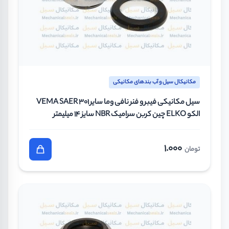
مکانیکال سیل و آب بندهای مکانیکی
سیل مکانیکی فیبر و فنر نافی وما سایر VEMA SAER 301
الکو ELKO چین کربن سرامیک NBR سایز 14 میلیمتر
1.000
تومان