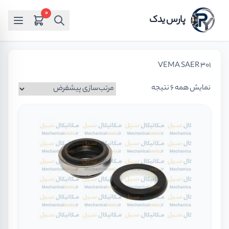
0
پارس یدک
VEMA SAER 301
نمایش همه 6 نتیجه