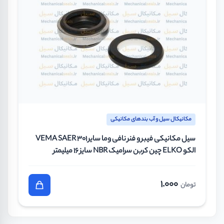
مکانیکال سیل و آب بندهای مکانیکی
سیل مکانیکی فیبر و فنر نافی وما سایر VEMA SAER 301
الکو ELKO چین کربن سرامیک NBR سایز 16 میلیمتر
1.000
تومان