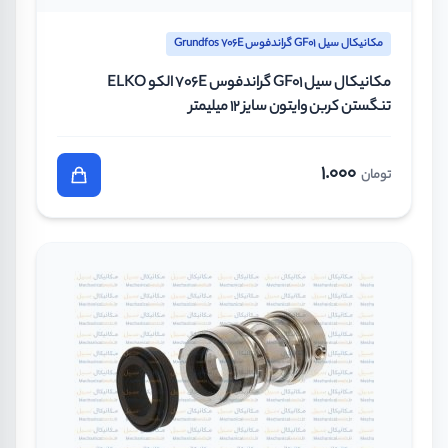
مکانیکال سیل GF01 گراندفوس Grundfos 706E
مکانیکال سیل GF01 گراندفوس 706E الکو ELKO
تنگستن کربن وایتون سایز 12 میلیمتر
1.000
تومان