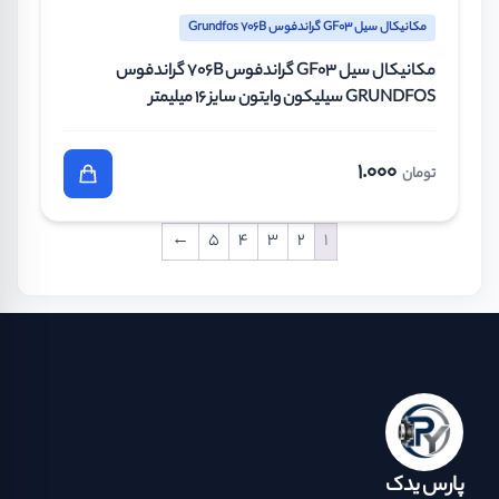
مکانیکال سیل GF03 گراندفوس Grundfos 706B
مکانیکال سیل GF03 گراندفوس 706B گراندفوس
GRUNDFOS سیلیکون وایتون سایز 16 میلیمتر
1.000
تومان
←
5
4
3
2
1
پارس یدک