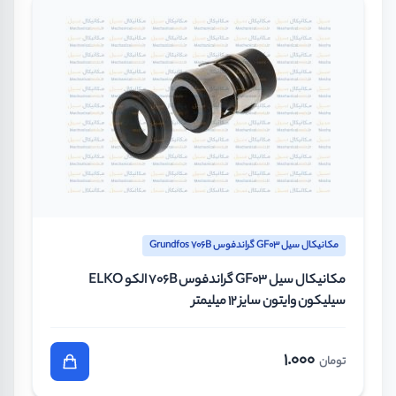
مکانیکال سیل GF03 گراندفوس Grundfos 706B
مکانیکال سیل GF03 گراندفوس 706B الکو ELKO
سیلیکون وایتون سایز 12 میلیمتر
1.000
تومان