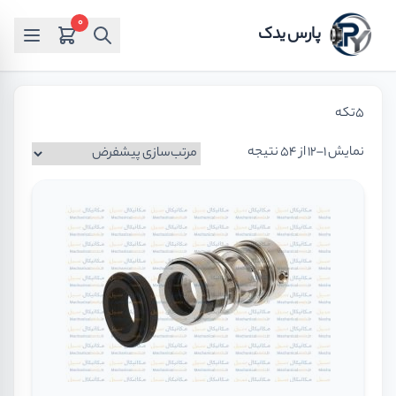
0
پارس یدک
5تکه
نمایش 1–12 از 54 نتیجه