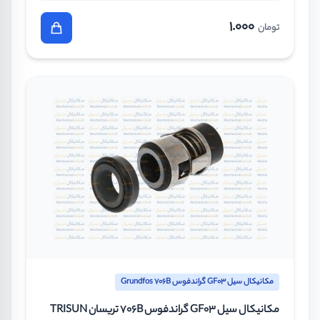
1.000
تومان
مکانیکال سیل GF03 گراندفوس Grundfos 706B
مکانیکال سیل GF03 گراندفوس 706B تریسان TRISUN