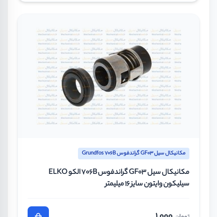
مکانیکال سیل GF03 گراندفوس Grundfos 706B
مکانیکال سیل GF03 گراندفوس 706B الکو ELKO
سیلیکون وایتون سایز 16 میلیمتر
1.000