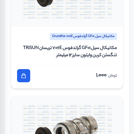
مکانیکال سیل GF01 گراندفوس Grundfos 706E
مکانیکال سیل GF01 گراندفوس 706E تریسان TRISUN
تنگستن کربن وایتون سایز 12 میلیمتر
1.000
تومان