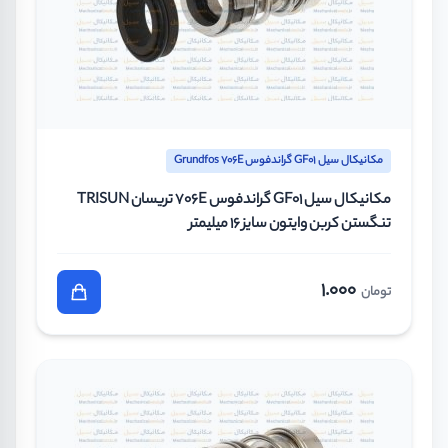
مکانیکال سیل GF01 گراندفوس Grundfos 706E
مکانیکال سیل GF01 گراندفوس 706E تریسان TRISUN
تنگستن کربن وایتون سایز 16 میلیمتر
1.000
تومان