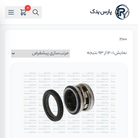
0
پارس یدک
2100
نمایش 1–12 از 93 نتیجه