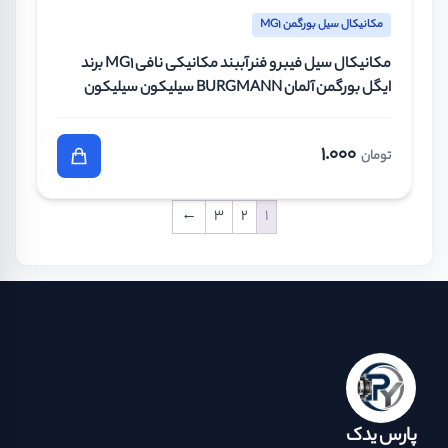
مکانیکال سیل بورگمن MG1
مکانیکال سیل فیبر و فنر آببند مکانیکی نافی MG1 برند
ایگل بورگمن آلمان BURGMANN سیلیکون سیلیکون
وایتون سایز 38 میلیمتر
1.000
تومان
←
3
2
1
پارس یدک