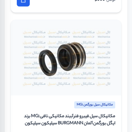
تومان
مکانیکال سیل بورگمن MG1
مکانیکال سیل فیبر و فنر آببند مکانیکی نافی MG1 برند
ایگل بورگمن آلمان BURGMANN سیلیکون سیلیکون
وایتون سایز 32 میلیمتر