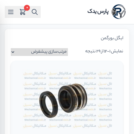
0
پارس یدک
ایگل بورگمن
نمایش 1–12 از 29 نتیجه