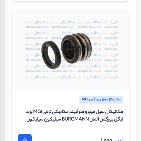
مکانیکال سیل بورگمن MG1
مکانیکال سیل فیبر و فنر آببند مکانیکی نافی MG1 برند
ایگل بورگمن آلمان BURGMANN سیلیکون سیلیکون
وایتون سایز 30 میلیمتر
1.000