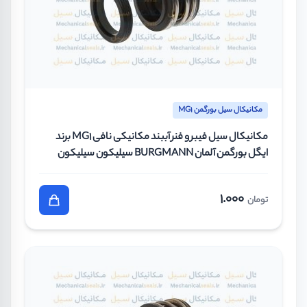
مکانیکال سیل بورگمن MG1
مکانیکال سیل فیبر و فنر آببند مکانیکی نافی MG1 برند
ایگل بورگمن آلمان BURGMANN سیلیکون سیلیکون
وایتون سایز 22 میلیمتر
1.000
تومان