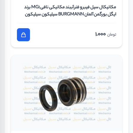
مکانیکال سیل فیبر و فنر آببند مکانیکی نافی MG1 برند
ایگل بورگمن آلمان BURGMANN سیلیکون سیلیکون
وایتون سایز 35 میلیمتر
1.000
تومان