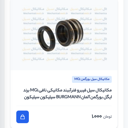
مکانیکال سیل بورگمن MG1
مکانیکال سیل فیبر و فنر آببند مکانیکی نافی MG1 برند
ایگل بورگمن آلمان BURGMANN سیلیکون سیلیکون
وایتون سایز 28 میلیمتر
1.000
تومان