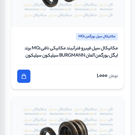
مکانیکال سیل بورگمن MG1
مکانیکال سیل فیبر و فنر آببند مکانیکی نافی MG1 برند
ایگل بورگمن آلمان BURGMANN سیلیکون سیلیکون
وایتون سایز 20 میلیمتر
1.000
تومان