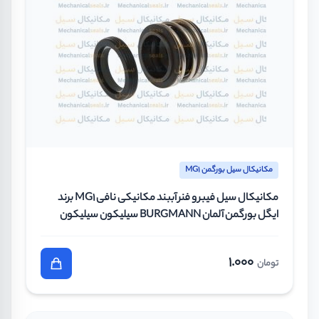
مکانیکال سیل بورگمن MG1
مکانیکال سیل فیبر و فنر آببند مکانیکی نافی MG1 برند
ایگل بورگمن آلمان BURGMANN سیلیکون سیلیکون
وایتون سایز 25 میلیمتر
1.000
تومان