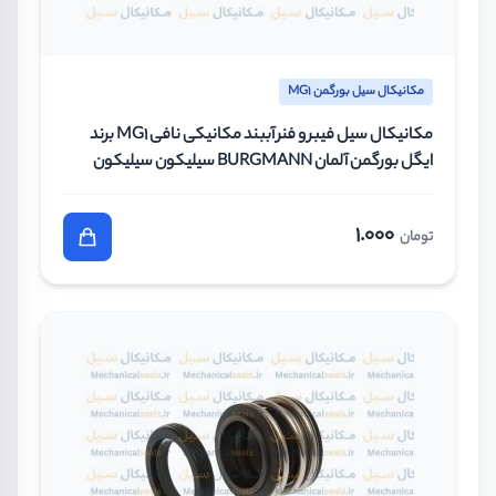
مکانیکال سیل بورگمن MG1
مکانیکال سیل فیبر و فنر آببند مکانیکی نافی MG1 برند
ایگل بورگمن آلمان BURGMANN سیلیکون سیلیکون
وایتون سایز 18 میلیمتر
1.000
تومان