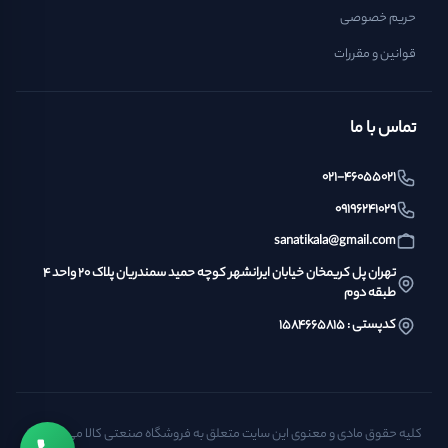
حریم خصوصی
قوانین و مقررات
تماس با ما
021-46055021
09196241029
sanatikala@gmail.com
تهران پل کریمخان خیابان ایرانشهر کوچه حمید سمندریان پلاک ۲۰ واحد ۴
طبقه دوم
کدپستی : ۱۵۸۴۶۶۵۸۱۵
کلیه حقوق مادی و معنوی این سایت متعلق به فروشگاه صنعتی کالا می‌باشد. ©