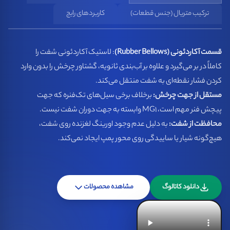
ترکیب متریال (جنس قطعات)
کاربردهای رایج
قسمت آکاردئونی (Rubber Bellows)
: لاستیک آکاردئونی شفت را
کاملاً در بر می‌گیرد و علاوه بر آب‌بندی ثانویه، گشتاور چرخش را بدون وارد
کردن فشار نقطه‌ای به شفت منتقل می‌کند.
مستقل از جهت چرخش:
برخلاف برخی سیل‌های تک‌فنره که جهت
پیچش فنر مهم است، MG1 وابسته به جهت دوران شفت نیست.
محافظت از شفت:
به دلیل عدم وجود اورینگ لغزنده روی شفت،
هیچ‌گونه شیار یا ساییدگی روی محور پمپ ایجاد نمی‌کند.
دانلود کاتالوگ
مشاهده محصولات