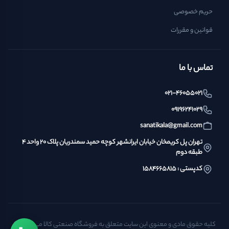
حریم خصوصی
قوانین و مقررات
تماس با ما
021-46055021
09196241029
sanatikala@gmail.com
تهران پل کریمخان خیابان ایرانشهر کوچه حمید سمندریان پلاک ۲۰ واحد ۴
طبقه دوم
کدپستی : ۱۵۸۴۶۶۵۸۱۵
کلیه حقوق مادی و معنوی این سایت متعلق به فروشگاه صنعتی کالا می‌باشد. ©