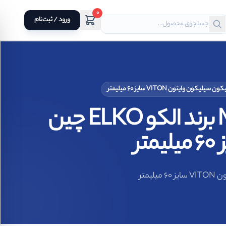
0
ورود / ثبت‌نام
مکانیکال سیل فیبر و فنر آببند مکانیکی نافی MG1 برند الکو ELKO چین