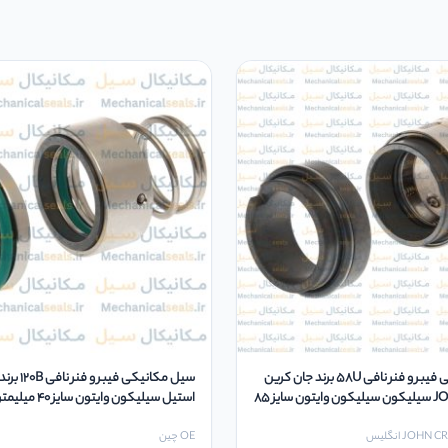
سیل مکانیکی فیبر و فنر نافی 58U برند جان کرین
JOHN CRANE سیلیکون سیلیکون وایتون سایز 85
استیل سیلیکون وایتون سایز 40 میلیمتر
OE چین