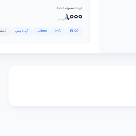
قیمت مصرف کننده:
1,000
تومان
ELKO
MG1
vaiton
آببند پمپ
مشاهده 11 ب