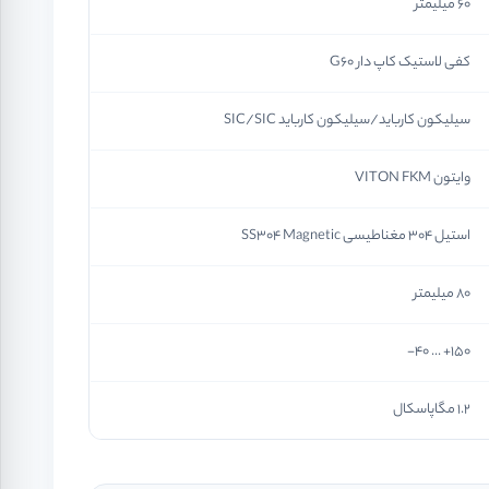
60 میلیمتر
کفی لاستیک کاپ دار G60
سیلیکون کارباید/سیلیکون کارباید SIC/SIC
وایتون VITON FKM
استیل 304 مغناطیسی SS304 Magnetic
80 میلیمتر
150+ ... 40-
1.2 مگاپاسکال