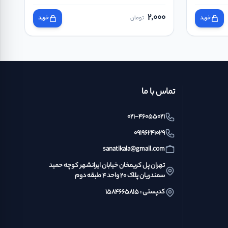
2,000
خرید
تومان
خرید
تماس با ما
021-46055021
09196241029
sanatikala@gmail.com
تهران پل کریمخان خیابان ایرانشهر کوچه حمید
سمندریان پلاک ۲۰ واحد ۴ طبقه دوم
کدپستی : ۱۵۸۴۶۶۵۸۱۵