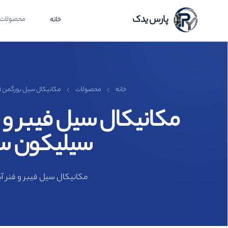
پارس یدک
محصولات
خانه
خانه
محصولات
مکانیکال سیل بورگمن MG1
سیلیکون سیلیکون وای
مکانیکال سیل فیبر و فنر آببند مکانیکی نافی MG1 برند الکو ELKO چی