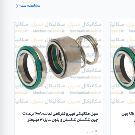
مشاهده همه
سیل مکانیکی فیبر و فنر نافی 120B برند OE چین
سیل مکانیکی فیبر و فنر نافی الماسه 120A برند OE
چین تنگستن تنگستن وایتون سایز 30 میلیمتر
OE چین