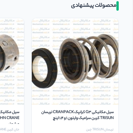
محصولات پیشنهادی
سیل مکانیکی G3 کرانپک CRANPACK تریسان
TRISUN کربن سرامیک وایتون ۱ و 1.4 اینچ
میلیمتر
تریسان TRISUN چین
جان کرین JOHN CRANE انگلیس