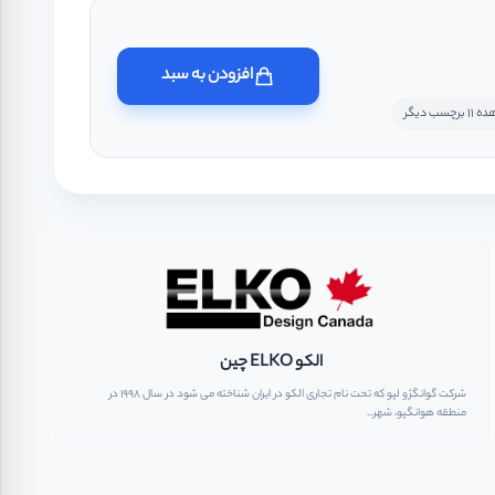
افزودن به سبد
رچسب دیگر
الکو ELKO چین
شرکت گوانگژو لپو که تحت نام تجاری الکو در ایران شناخته می شود در سال ۱۹۹۸ در
منطقه هوانگپو، شهر...