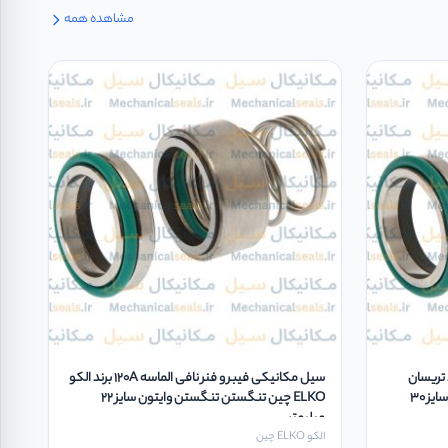
مشاهده همه
ر و فنر نافی 120B برند تریسان
سیل مکانیکی فیبر و فنر نافی الماسه 120A برند الکو
TRISUN چین استیل سیلیکون وایتون سایز 30
ELKO چین تنگستن تنگستن وایتون سایز 22
میلیمتر
الکو ELKO چین