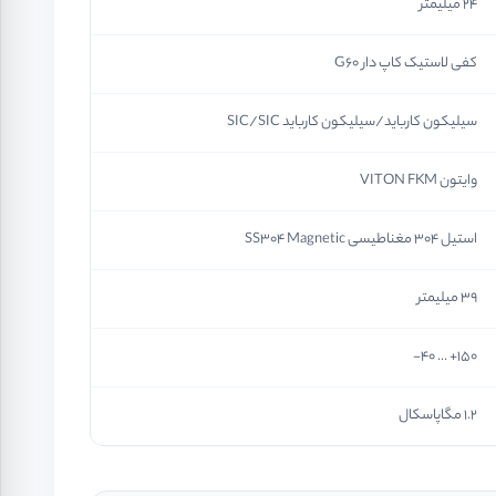
24 میلیمتر
کفی لاستیک کاپ دار G60
سیلیکون کارباید/سیلیکون کارباید SIC/SIC
وایتون VITON FKM
استیل 304 مغناطیسی SS304 Magnetic
39 میلیمتر
150+ ... 40-
1.2 مگاپاسکال