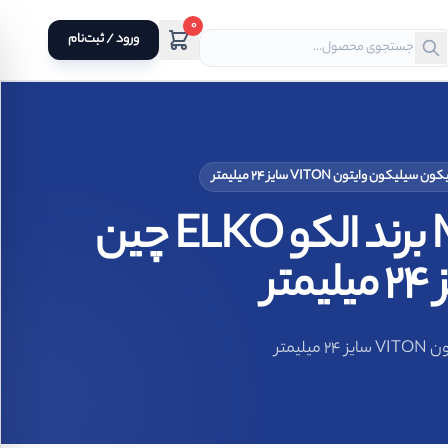
0
ورود / ثبت‌نام
مکانیکال سیل فیبر و فنر آببند مکانیکی نافی MG1 برند الکو ELKO چین