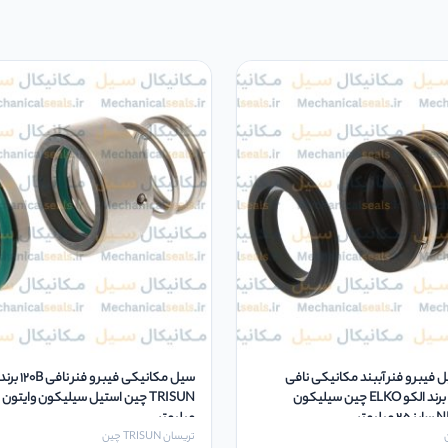
 فیبر و فنر آببند مکانیکی نافی
سیل مکانیکی فیب
بورگمن MG1 برند الکو ELKO چین سیلیکون
میلیمتر
تریسان TRISUN چین