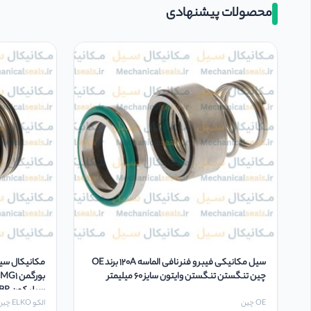
محصولات پیشنهادی
سیل مکانیکی فیبر و فنر نافی الماسه 120A برند OE
مکانیکال سیل
چین تنگستن تنگستن وایتون سایز 60 میلیمتر
سیلیکون NBR سایز 25 میلیمتر
OE چین
الکو ELKO چین