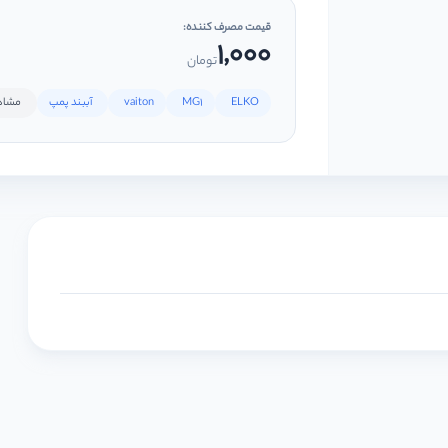
قیمت مصرف کننده:
1,000
تومان
ELKO
MG1
vaiton
آببند پمپ
مشاهده 11 ب