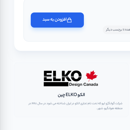
افزودن به سبد
رچسب دیگر
الکو ELKO چین
شرکت گوانگژو لپو که تحت نام تجاری الکو در ایران شناخته می شود در سال ۱۹۹۸ در
منطقه هوانگپو، شهر...