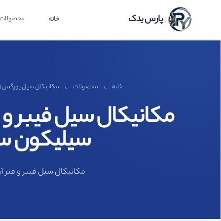
پارس یدک
محصولات
خانه
خانه
محصولات
مکانیکال سیل بورگمن MG1
سیلیکون سیلیکون وای
مکانیکال سیل فیبر و فنر آببند مکانیکی نافی MG1 برند الکو ELKO چین