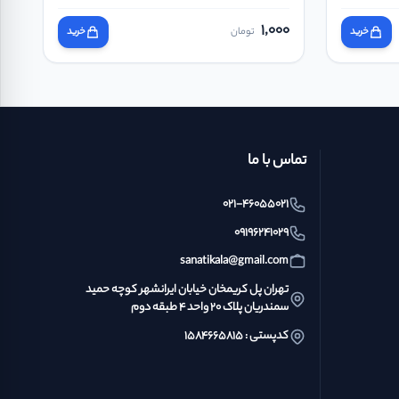
1,000
خرید
تومان
خرید
تماس با ما
021-46055021
09196241029
sanatikala@gmail.com
تهران پل کریمخان خیابان ایرانشهر کوچه حمید
سمندریان پلاک ۲۰ واحد ۴ طبقه دوم
کدپستی : ۱۵۸۴۶۶۵۸۱۵