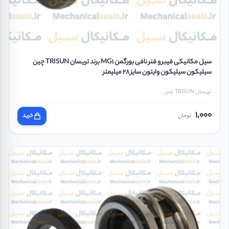
سیل مکانیکی فیبر و فنر نافی بورگمن MG1 برند تریسان TRISUN چین
سیلیکون سیلیکون وایتون سایز 28 میلیمتر
تریسان TRISUN چین
1,000
تومان
خرید