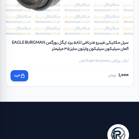
سیل مکانیکی فیبر و فنر نافی 58U برند ایگل بورگمن EAGLE BURGMAN
آلمان سیلیکون سیلیکون وایتون سایز 35 میلیمتر
ایگل بورگمن Eagle Burgmann آلمان
1,000
تومان
خرید