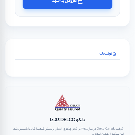
افزودن به سبد
توضیحات
دلکو DELCO کانادا
شرکت Delco Canada در سال ۱۹۹۸ در شهر ونکوور، استان بریتیش کلمبیا، کانادا تأسیس شد.
این شرکت از همان ابتدای...