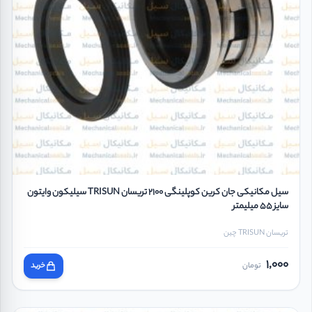
سیل مکانیکی جان کرین کوپلینگی 2100 تریسان TRISUN سیلیکون وایتون
سایز 55 میلیمتر
تریسان TRISUN چین
1,000
تومان
خرید