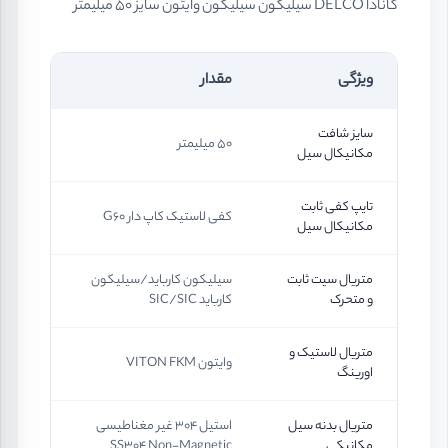
کانادا DELCO سیلیکون سیلیکون وایتون سایز 50 میلیمتر
ویژگی
مقدار
سایز شافت
50 میلیمتر
مکانیکال سیل
تایپ کفی ثابت
کفی لاستیک کاپ دار G60
مکانیکال سیل
متریال سیت ثابت
سیلیکون کارباید/سیلیکون
و متحرک
کارباید SIC/SIC
متریال لاستیک و
وایتون VITON FKM
اورینگ
متریال بدنه سیل
استیل 304 غیر مغناطیسی
مکانیکی
SS304 Non-Magnetic