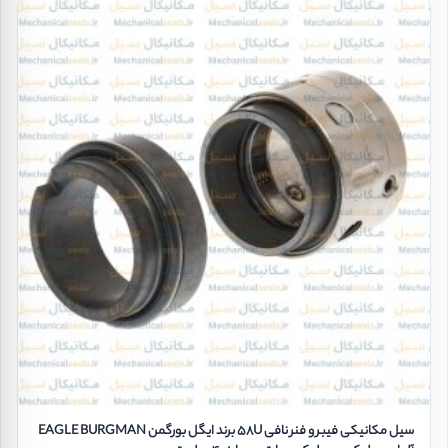
سیل مکانیکی فیبر و فنر نافی 58U برند ایگل بورگمن EAGLE BURGMAN