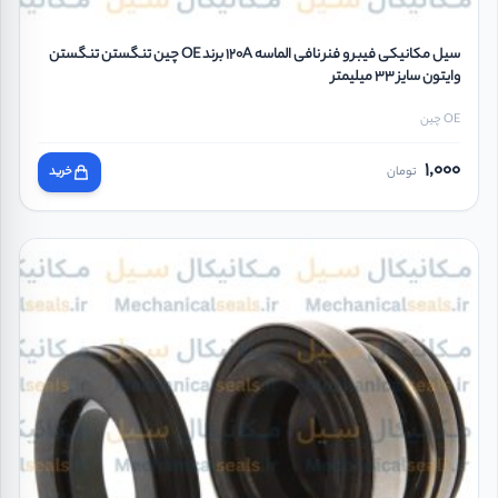
سیل مکانیکی فیبر و فنر نافی الماسه 120A برند OE چین تنگستن تنگستن
وایتون سایز 33 میلیمتر
OE چین
1,000
تومان
خرید