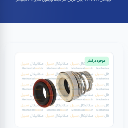
تریسان TRISUN چین کربن سرامیک وایتون سایز 38 میلیمتر
موجود در انبار