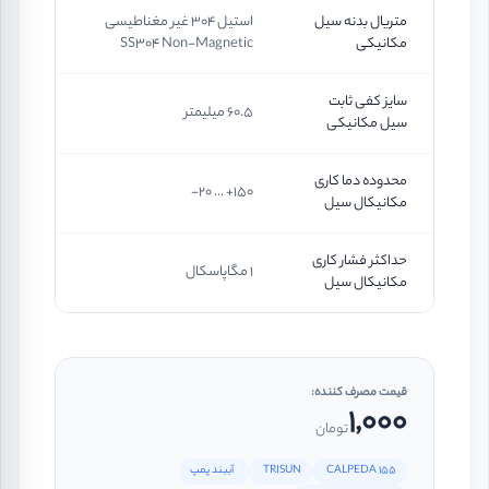
متریال بدنه سیل
استیل 304 غیر مغناطیسی
مکانیکی
SS304 Non-Magnetic
سایز کفی ثابت
60.5 میلیمتر
سیل مکانیکی
محدوده دما کاری
150+ ... 20-
مکانیکال سیل
حداکثر فشار کاری
1 مگاپاسکال
مکانیکال سیل
قیمت مصرف کننده:
1,000
تومان
CALPEDA 155
TRISUN
آببند پمپ