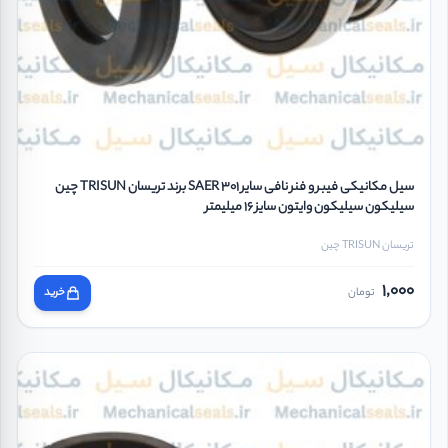
سیل مکانیکی فیبر و فنر نافی سایر SAER 301 برند تریسان TRISUN چین
سیلیکون سیلیکون وایتون سایز 16 میلیمتر
تریسان TRISUN چین
1,000
تومان
خرید