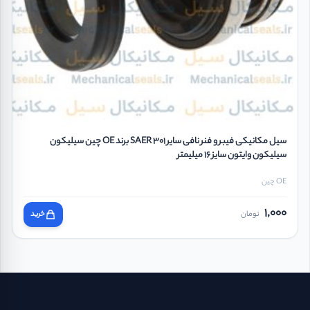
سیل مکانیکی فیبر و فنر نافی سایر SAER 301 برند OE چین سیلیکون
سیلیکون وایتون سایز 16 میلیمتر
OE چین
1,000
تومان
خرید