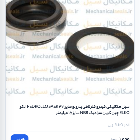
سیل مکانیکی فیبر و فنر نافی پدرولو سایر PEDROLLO SAER 301 الکو
ELKO چین کربن سرامیک NBR سایز 15 میلیمتر
الکو ELKO چین
1,000
تومان
خرید