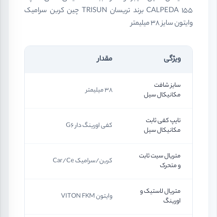
CALPEDA 155 برند تریسان TRISUN چین کربن سرامیک
وایتون سایز 38 میلیمتر
ویژگی
مقدار
سایز شافت
38 میلیمتر
مکانیکال سیل
تایپ کفی ثابت
کفی اورینگ دار G6
مکانیکال سیل
متریال سیت ثابت
کربن/سرامیک Car/Ce
و متحرک
متریال لاستیک و
وایتون VITON FKM
اورینگ