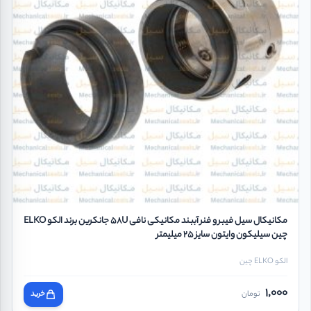
مکانیکال سیل فیبر و فنر آببند مکانیکی نافی 58U جانکرین برند الکو ELKO
چین سیلیکون وایتون سایز 25 میلیمتر
الکو ELKO چین
1,000
تومان
خرید