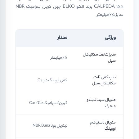
CALPEDA 155 برند الکو ELKO چین کربن سرامیک NBR
سایز 25 میلیمتر
ویژگی
مقدار
سایز شافت مکانیکال
25 میلیمتر
سیل
تایپ کفی ثابت
کفی اورینگ دار G6
مکانیکال سیل
متریال سیت ثابت و
کربن/سرامیک Car/Ce
متحرک
متریال لاستیک و
نیتریل بونا NBR Buna
اورینگ