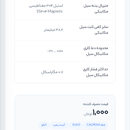
متریال بدنه سیل
استیل 304 مغناطیسی
مکانیکی
SS304 Magnetic
سایز کفی ثابت سیل
38.2 میلیمتر
مکانیکی
محدوده دما کاری
100+ ... 20-
مکانیکال سیل
حداکثر فشار کاری
0.7 مگاپاسکال
مکانیکال سیل
قیمت مصرف کننده:
1,000
تومان
CALPEDA 155
ELKO
آببند پمپ
الکو