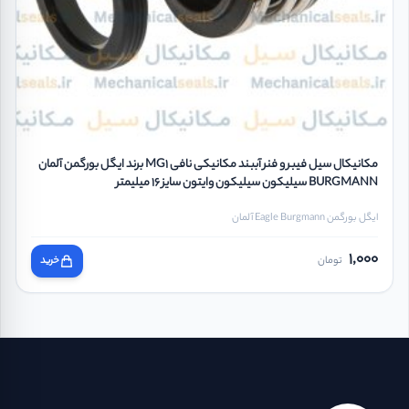
مکانیکال سیل فیبر و فنر آببند مکانیکی نافی MG1 برند ایگل بورگمن آلمان
BURGMANN سیلیکون سیلیکون وایتون سایز 16 میلیمتر
ایگل بورگمن Eagle Burgmann آلمان
1,000
تومان
خرید