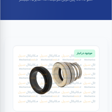
الکو ELKO چین کربن سرامیک NBR سایز 25 میلیمتر
موجود در انبار