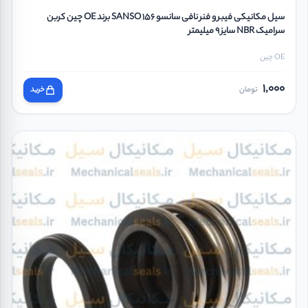
سیل مکانیکی فیبر و فنر نافی سانسو 156 SANSO برند OE چین کربن
سرامیک NBR سایز 9 میلیمتر
OE چین
1,000
تومان
خرید