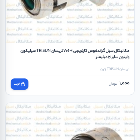
مکانیکال سیل گراندفوس کارتریجی 706H تریسان TRISUN سیلیکون
وایتون سایز 16 میلیمتر
تریسان TRISUN چین
1,000
تومان
خرید