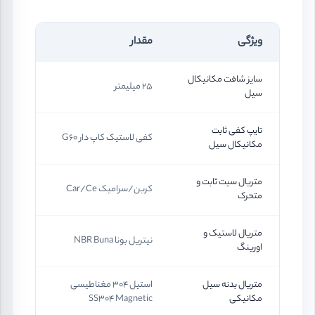
ویژگی
مقدار
سایز شافت مکانیکال
25 میلیمتر
سیل
تایپ کفی ثابت
کفی لاستیک کاپ دار G60
مکانیکال سیل
متریال سیت ثابت و
کربن/سرامیک Car/Ce
متحرک
متریال لاستیک و
نیتریل بونا NBR Buna
اورینگ
متریال بدنه سیل
استیل 304 مغناطیسی
مکانیکی
SS304 Magnetic