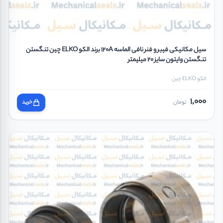
سیل مکانیکی فیبر و فنر نافی الماسه 120A برند الکو ELKO چین تنگستن
تنگستن وایتون سایز 20 میلیمتر
الکو ELKO چین
1,000
تومان
خرید