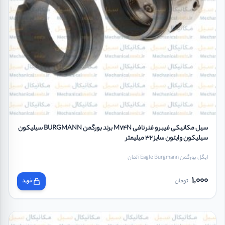
سیل مکانیکی فیبر و فنر نافی M74N برند بورگمن BURGMANN سیلیکون
سیلیکون وایتون سایز 32 میلیمتر
ایگل بورگمن Eagle Burgmann آلمان
1,000
تومان
خرید