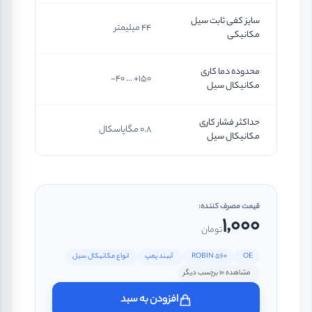
سایز کفی ثابت سیل
44 میلیمتر
مکانیکی
محدوده دما کاری
150+ ... 40-
مکانیکال سیل
حداکثر فشار کاری
0.8 مگاپاسکال
مکانیکال سیل
قیمت مصرف کننده:
1,000
تومان
OE
ROBIN 560
آببند پمپ
انواع مکانیکال سیل
مشاهده 10 برچسب دیگر
افزودن به سبد