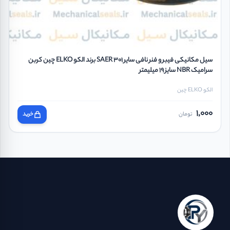
سیل مکانیکی فیبر و فنر نافی سایر SAER 301 برند الکو ELKO چین کربن
سرامیک NBR سایز 19 میلیمتر
الکو ELKO چین
1,000
تومان
خرید