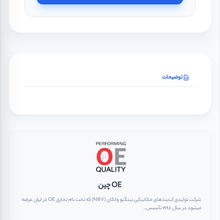
توضیحات
OE چین
شرکت تولیدی آب‌بندهای مکانیکی نینگبو ولکان (NBV) که تحت نام تجاری OE در ایران عرضه
میشود در سال ۱۹۹۸ تأسیس...