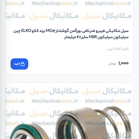
سیل مکانیکی فیبر و فنر نافی بورگمن گوشتدار MG12 برند الکو ELKO چین
سیلیکون سیلیکون NBR سایز 48 میلیمتر
الکو ELKO چین
1,000
تومان
خرید