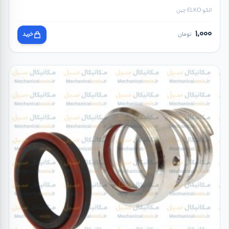
الکو ELKO چین
1,000
تومان
خرید