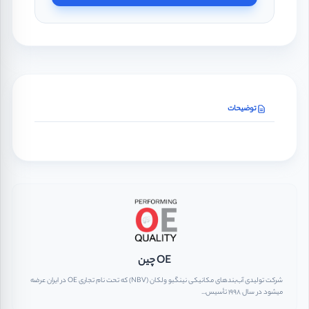
توضیحات
OE چین
شرکت تولیدی آب‌بندهای مکانیکی نینگبو ولکان (NBV) که تحت نام تجاری OE در ایران عرضه
میشود در سال ۱۹۹۸ تأسیس...