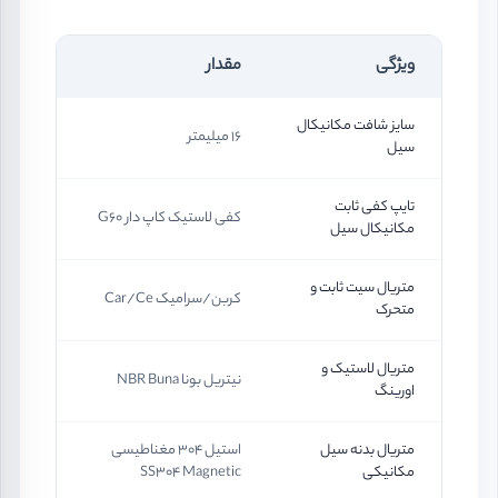
ویژگی
مقدار
سایز شافت مکانیکال
16 میلیمتر
سیل
تایپ کفی ثابت
کفی لاستیک کاپ دار G60
مکانیکال سیل
متریال سیت ثابت و
کربن/سرامیک Car/Ce
متحرک
متریال لاستیک و
نیتریل بونا NBR Buna
اورینگ
متریال بدنه سیل
استیل 304 مغناطیسی
مکانیکی
SS304 Magnetic