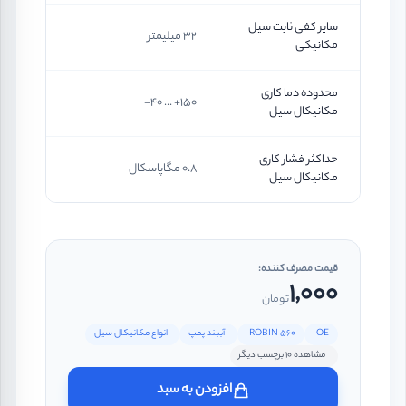
سایز کفی ثابت سیل
32 میلیمتر
مکانیکی
محدوده دما کاری
150+ ... 40-
مکانیکال سیل
حداکثر فشار کاری
0.8 مگاپاسکال
مکانیکال سیل
قیمت مصرف کننده:
1,000
تومان
OE
ROBIN 560
آببند پمپ
انواع مکانیکال سیل
مشاهده 10 برچسب دیگر
افزودن به سبد