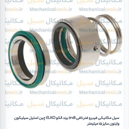
سیل مکانیکی فیبر و فنر نافی 120B برند الکو ELKO چین استیل سیلیکون
وایتون سایز 15 میلیمتر