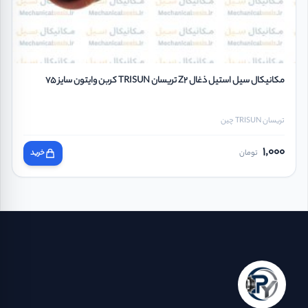
مکانیکال سیل استیل ذغال Z2 تریسان TRISUN کربن وایتون سایز 75
تریسان TRISUN چین
1,000
تومان
خرید