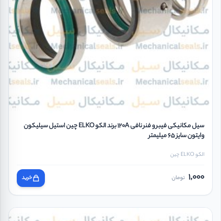
سیل مکانیکی فیبر و فنر نافی 120A برند الکو ELKO چین استیل سیلیکون
وایتون سایز 65 میلیمتر
الکو ELKO چین
1,000
تومان
خرید