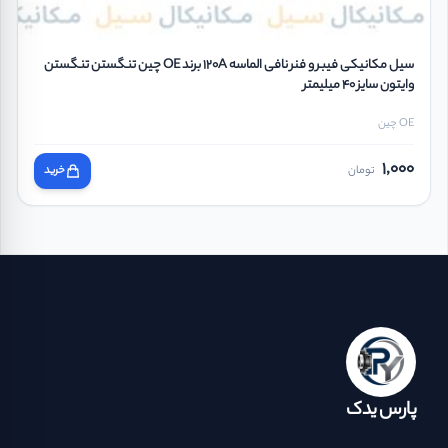
سیل مکانیکی فیبر و فنر نافی الماسه 120A برند OE چین تنگستن تنگستن
وایتون سایز 40 میلیمتر
OE چین
1,000
تومان
خرید
پارس یدک