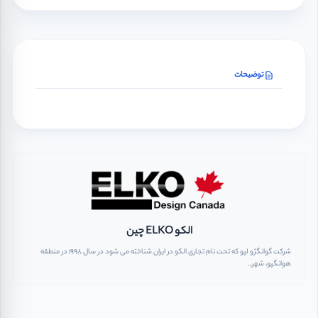
توضیحات
الکو ELKO چین
شرکت گوانگژو لپو که تحت نام تجاری الکو در ایران شناخته می شود در سال ۱۹۹۸ در منطقه
هوانگپو، شهر...