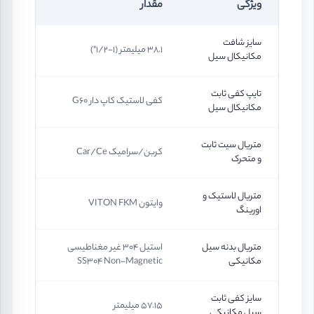
ویژگی
مقدار
سایز شافت
38.1 میلیمتر (1-1/2")
مکانیکال سیل
تایپ کفی ثابت
کفی لاستیک کاپ دار G60
مکانیکال سیل
متریال سیت ثابت
کربن/سرامیک Car/Ce
و متحرک
متریال لاستیک و
وایتون VITON FKM
اورینگ
متریال بدنه سیل
استیل 304 غیر مغناطیسی
مکانیکی
SS304 Non-Magnetic
سایز کفی ثابت
57.15 میلیمتر
سیل مکانیکی