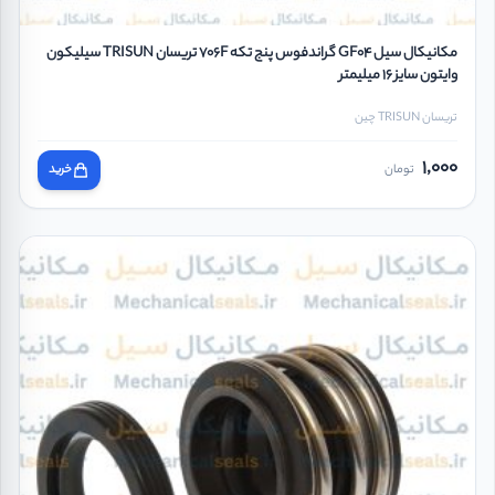
مکانیکال سیل GF04 گراندفوس پنج تکه 706F تریسان TRISUN سیلیکون
وایتون سایز 16 میلیمتر
تریسان TRISUN چین
1,000
تومان
خرید