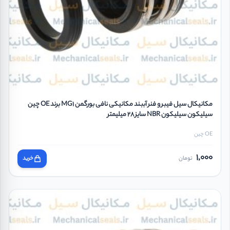
مکانیکال سیل فیبر و فنر آببند مکانیکی نافی بورگمن MG1 برند OE چین
سیلیکون سیلیکون NBR سایز 28 میلیمتر
OE چین
1,000
تومان
خرید