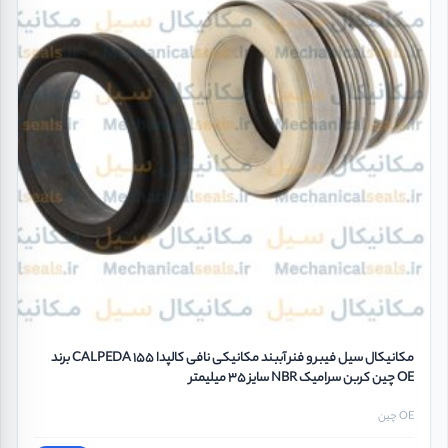
مکانیکال سیل فیبر و فنر آببند مکانیکی نافی کالپدا CALPEDA 155 برند
OE چین کربن سرامیک NBR سایز 35 میلیمتر
OE چین