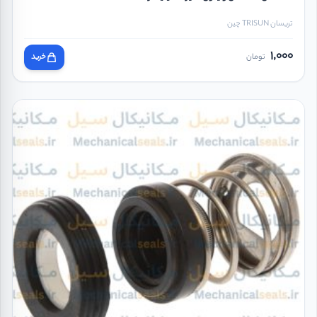
تریسان TRISUN چین
1,000
تومان
خرید