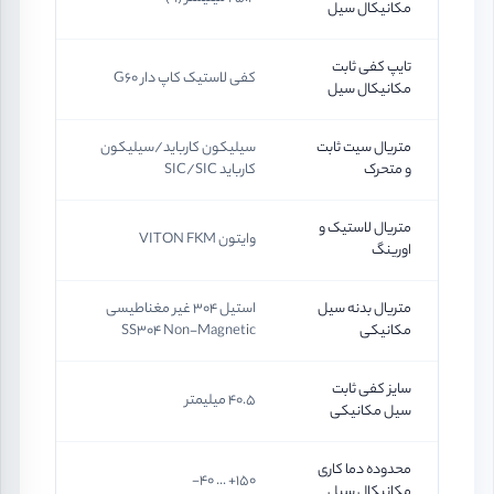
مکانیکال سیل
تایپ کفی ثابت
کفی لاستیک کاپ دار G60
مکانیکال سیل
متریال سیت ثابت
سیلیکون کارباید/سیلیکون
و متحرک
کارباید SIC/SIC
متریال لاستیک و
وایتون VITON FKM
اورینگ
متریال بدنه سیل
استیل 304 غیر مغناطیسی
مکانیکی
SS304 Non-Magnetic
سایز کفی ثابت
40.5 میلیمتر
سیل مکانیکی
محدوده دما کاری
150+ ... 40-
مکانیکال سیل