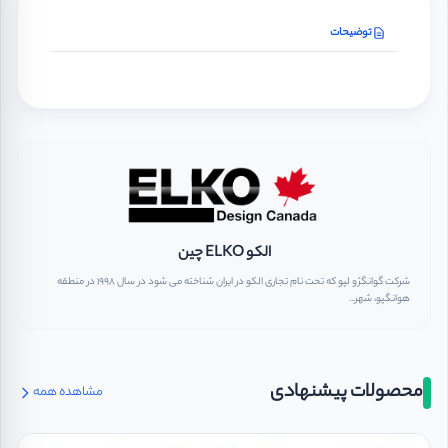
توضیحات
الکو ELKO چین
شرکت گوانگژو لپو که تحت نام تجاری الکو در ایران شناخته می شود در سال ۱۹۹۸ در منطقه
هوانگپو، شهر...
محصولات پیشنهادی
مشاهده همه