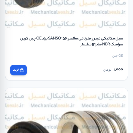
سیل مکانیکی فیبر و فنر نافی سانسو 156 SANSO برند OE چین کربن
سرامیک NBR سایز 12 میلیمتر
OE چین
1,000
تومان
خرید