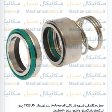
سیل مکانیکی فیبر و فنر نافی الماسه 120A برند تریسان TRISUN چین
تنگستن تنگستن وایتون سایز 20 میلیمتر