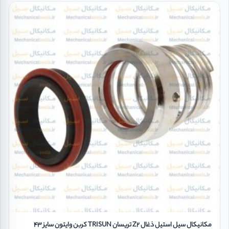
مکانیکال سیل استیل ذغال Z2 تریسان TRISUN کربن وایتون سایز 43