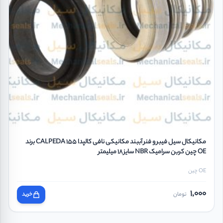
مکانیکال سیل فیبر و فنر آببند مکانیکی نافی کالپدا CALPEDA 155 برند
OE چین کربن سرامیک NBR سایز 18 میلیمتر
OE چین
1,000
تومان
خرید