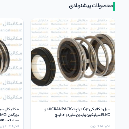
محصولات پیشنهادی
سیل مکانیکی G3 کرانپک CRANPACK الکو
مکانیکال سیل
ELKO سیلیکون وایتون سایز 1 و 1.4 اینچ
سیلیکون NBR سایز 14 میلیمتر
الکو ELKO چین
الکو ELKO چین