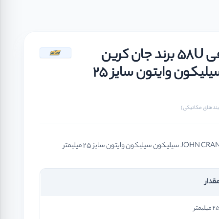
سیل مکانیکی فیبر و فنر نافی 58U برند جان کرین
JOHN CRANE سیلیکون سیلیکون وایتون سایز 25
قدار
 میلیمتر