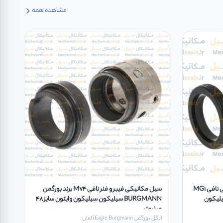
مشاهده همه
مکانیکال سیل فیبر و فنر آببند مکانیکی نافی MG1
سیل مکانیکی فیبر و فنر نافی M74 برند بورگمن
یلیکون سیلیکون
BURGMANN سیلیکون سیلیکون وایتون سایز 48
میلیمتر
ایگل بورگمن Eagle Burgmann آلمان