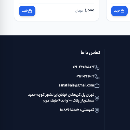
1,000
خرید
تومان
خرید
تماس با ما
021-46055021
09196241029
sanatikala@gmail.com
تهران پل کریمخان خیابان ایرانشهر کوچه حمید
سمندریان پلاک ۲۰ واحد ۴ طبقه دوم
کدپستی : ۱۵۸۴۶۶۵۸۱۵