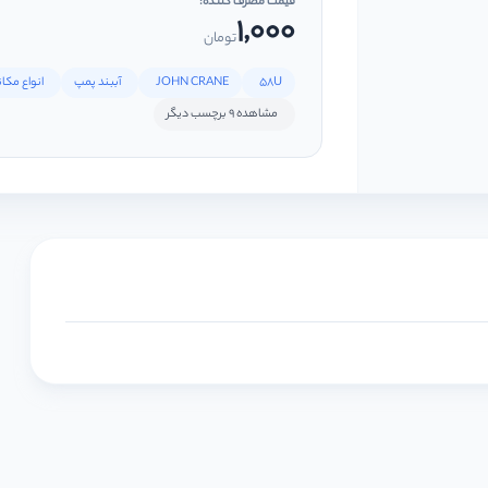
قیمت مصرف کننده:
1,000
تومان
58U
JOHN CRANE
آببند پمپ
انواع مکا
مشاهده 9 برچسب دیگر