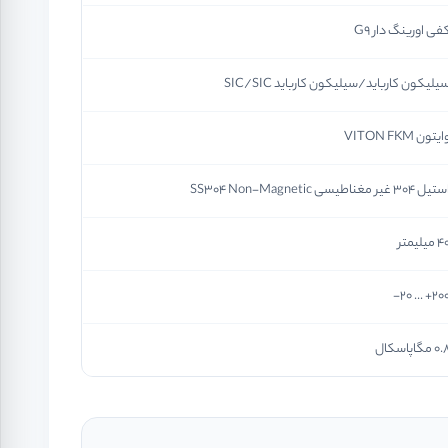
فی اورینگ دار G9
یلیکون کارباید/سیلیکون کارباید SIC/SIC
ایتون VITON FKM
یل 304 غیر مغناطیسی SS304 Non-Magnetic
 میلیمتر
200+ ... 2
0 مگاپاسکال