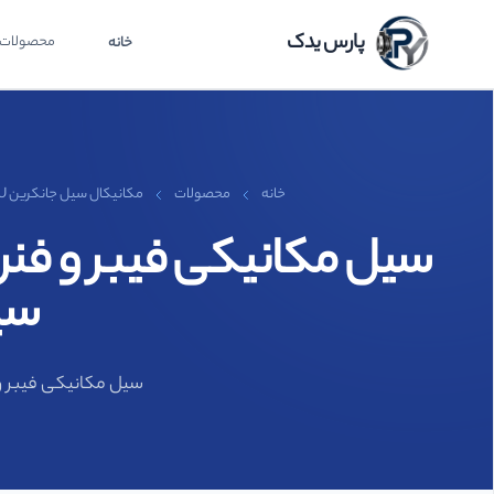
پارس یدک
محصولات
خانه
خانه
محصولات
مکانیکال سیل جانکرین JOHN CRANE 58U
سیلی
سیل مکانیکی فیبر و فنر نافی 58U برند جان کرین JOHN CRANE سیلیکو