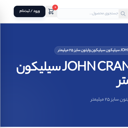
0
ورود / ثبت‌نام
سیل مکانیکی فیبر و فنر نافی 58U برند جان کرین JOHN CRANE سیلیکون