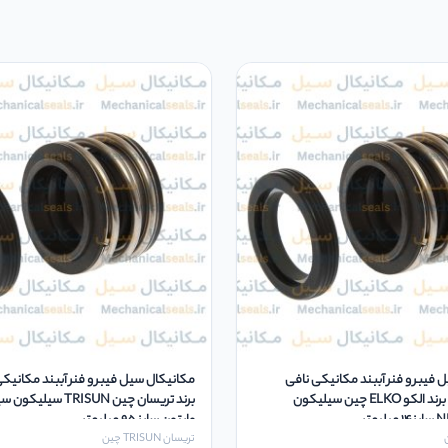
 فیبر و فنر آببند مکانیکی نافی
بورگمن MG1 برند الکو ELKO چین سیلیکون
برند تریسان چین TRISUN س
وایتون سایز 95 میلیمتر
تریسان TRISUN چین