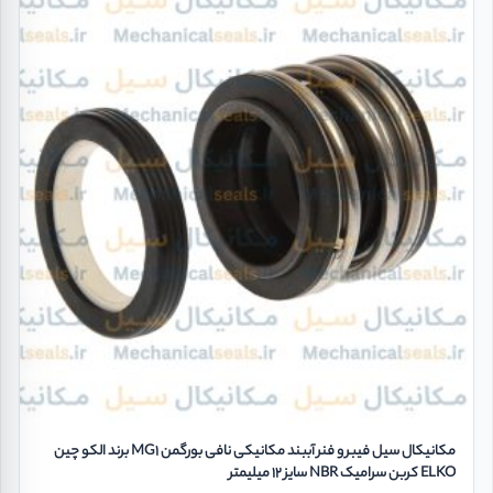
مکانیکال سیل فیبر و فنر آببند مکانیکی نافی بورگمن MG1 برند الکو چین
ELKO کربن سرامیک NBR سایز 12 میلیمتر