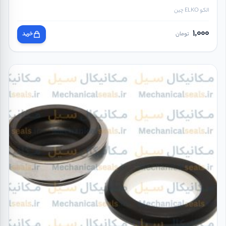
الکو ELKO چین
1,000
تومان
خرید