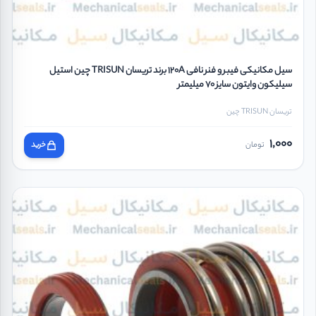
سیل مکانیکی فیبر و فنر نافی 120A برند تریسان TRISUN چین استیل
سیلیکون وایتون سایز 70 میلیمتر
تریسان TRISUN چین
1,000
تومان
خرید