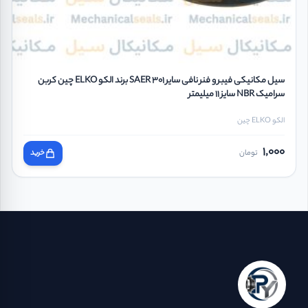
سیل مکانیکی فیبر و فنر نافی سایر SAER 301 برند الکو ELKO چین کربن
سرامیک NBR سایز 11 میلیمتر
الکو ELKO چین
1,000
تومان
خرید