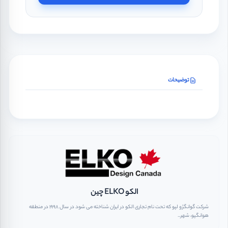
توضیحات
الکو ELKO چین
شرکت گوانگژو لپو که تحت نام تجاری الکو در ایران شناخته می شود در سال ۱۹۹۸ در منطقه
هوانگپو، شهر...