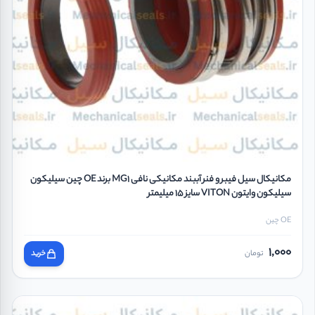
مکانیکال سیل فیبر و فنر آببند مکانیکی نافی MG1 برند OE چین سیلیکون
سیلیکون وایتون VITON سایز 15 میلیمتر
OE چین
1,000
تومان
خرید