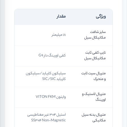
ویژگی
مقدار
سایز شافت
18 میلیمتر
مکانیکال سیل
تایپ کفی ثابت
کفی اورینگ دار G9
مکانیکال سیل
متریال سیت ثابت
سیلیکون کارباید/سیلیکون
و متحرک
کارباید SIC/SIC
متریال لاستیک و
وایتون VITON FKM
اورینگ
متریال بدنه سیل
استیل 304 غیر مغناطیسی
مکانیکی
SS304 Non-Magnetic