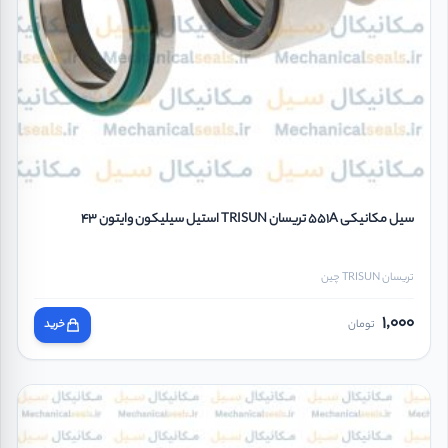
سیل مکانیکی 551A تریسان TRISUN استیل سیلیکون وایتون 43
تریسان TRISUN چین
1,000
تومان
خرید