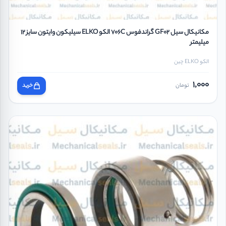
مکانیکال سیل GF02 گراندفوس 706C الکو ELKO سیلیکون وایتون سایز 12
میلیمتر
الکو ELKO چین
1,000
تومان
خرید