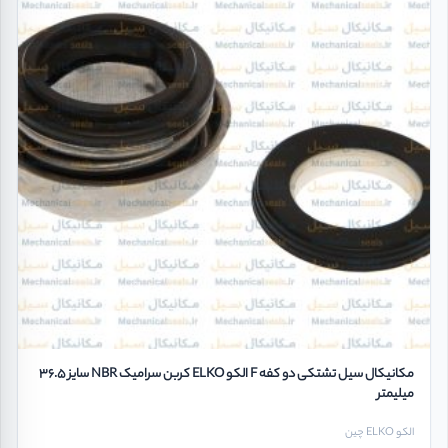
مکانیکال سیل تشتکی دو کفه F الکو ELKO کربن سرامیک NBR سایز 36.5
میلیمتر
الکو ELKO چین