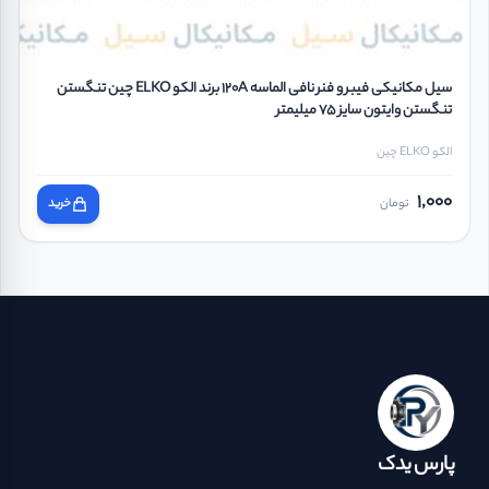
سیل مکانیکی فیبر و فنر نافی الماسه 120A برند الکو ELKO چین تنگستن
تنگستن وایتون سایز 75 میلیمتر
الکو ELKO چین
1,000
تومان
خرید
پارس یدک