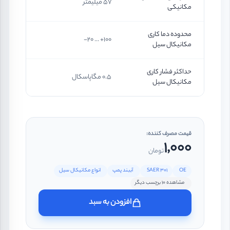
57 میلیمتر
مکانیکی
محدوده دما کاری
100+ ... 20-
مکانیکال سیل
حداکثر فشار کاری
0.5 مگاپاسکال
مکانیکال سیل
قیمت مصرف کننده:
1,000
تومان
OE
SAER 301
آببند پمپ
انواع مکانیکال سیل
مشاهده 10 برچسب دیگر
افزودن به سبد