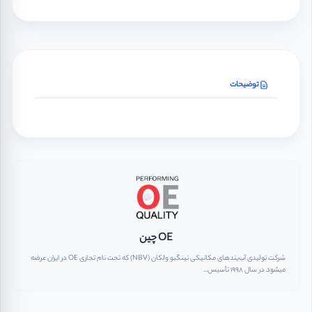
توضیحات
OE چین
شرکت تولیدی آب‌بندهای مکانیکی نینگبو ولکان (NBV) که تحت نام تجاری OE در ایران عرضه
میشود در سال ۱۹۹۸ تأسیس...