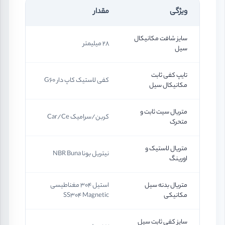
ویژگی
مقدار
سایز شافت مکانیکال
28 میلیمتر
سیل
تایپ کفی ثابت
کفی لاستیک کاپ دار G60
مکانیکال سیل
متریال سیت ثابت و
کربن/سرامیک Car/Ce
متحرک
متریال لاستیک و
نیتریل بونا NBR Buna
اورینگ
متریال بدنه سیل
استیل 304 مغناطیسی
مکانیکی
SS304 Magnetic
سایز کفی ثابت سیل