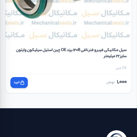
سیل مکانیکی فیبر و فنر نافی 120B برند OE چین استیل سیلیکون وایتون
سایز 22 میلیمتر
OE چین
1,000
تومان
خرید