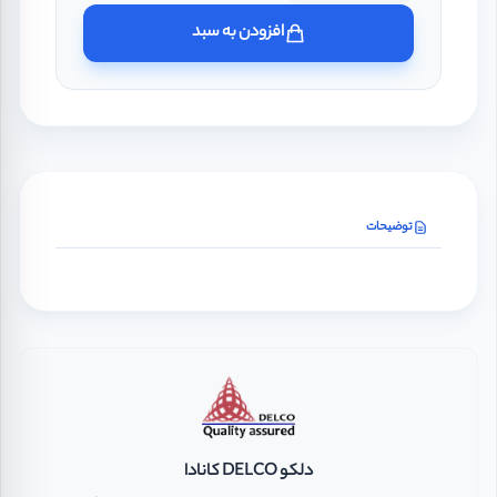
افزودن به سبد
توضیحات
دلکو DELCO کانادا