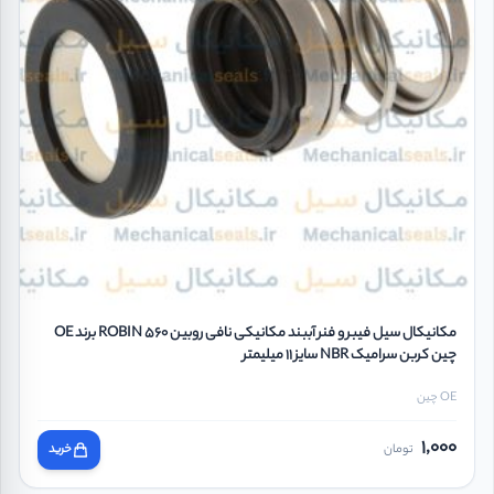
مکانیکال سیل فیبر و فنر آببند مکانیکی نافی روبین ROBIN 560 برند OE
چین کربن سرامیک NBR سایز 11 میلیمتر
OE چین
1,000
تومان
خرید