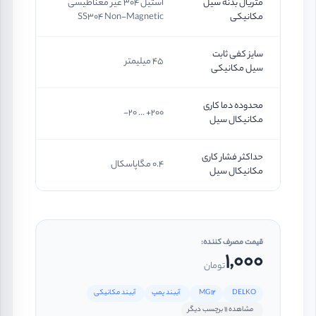
متریال بدنه سیل
استیل 304 غیر مغناطیسی
مکانیکی
SS304 Non-Magnetic
سایز کفی ثابت
45 میلیمتر
سیل مکانیکی
محدوده دما کاری
200+ ... 20-
مکانیکال سیل
حداکثر فشار کاری
0.4 مگاپاسکال
مکانیکال سیل
قیمت مصرف کننده:
1,000
تومان
DELKO
MG12
آببند پمپ
آببند مکانیکی
مشاهده 11 برچسب دیگر