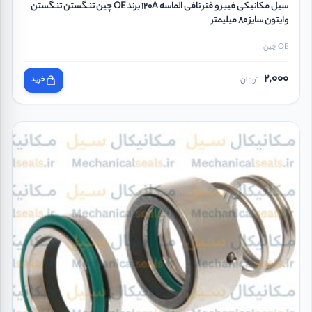
سیل مکانیکی فیبر و فنر نافی الماسه 120A برند OE چین تنگستن تنگستن
وایتون سایز 80 میلیمتر
OE چین
2,000
تومان
خرید