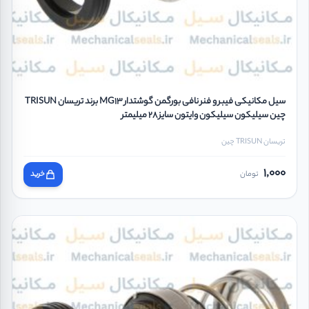
سیل مکانیکی فیبر و فنر نافی بورگمن گوشتدار MG13 برند تریسان TRISUN
چین سیلیکون سیلیکون وایتون سایز 28 میلیمتر
تریسان TRISUN چین
1,000
تومان
خرید