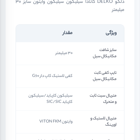
دلکو DELKO کانادا سیلیکون سیلیکون وایتون سایز 30
میلیمتر
ویژگی
مقدار
سایز شافت
30 میلیمتر
مکانیکال سیل
تایپ کفی ثابت
کفی لاستیک کاپ دار G60
مکانیکال سیل
متریال سیت ثابت
سیلیکون کارباید/سیلیکون
و متحرک
کارباید SIC/SIC
متریال لاستیک و
وایتون VITON FKM
اورینگ