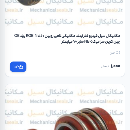
مکانیکال سیل فیبر و فنر آببند مکانیکی نافی روبین ROBIN 560 برند OE
چین کربن سرامیک NBR سایز 70 میلیمتر
OE چین
1,000
تومان
خرید