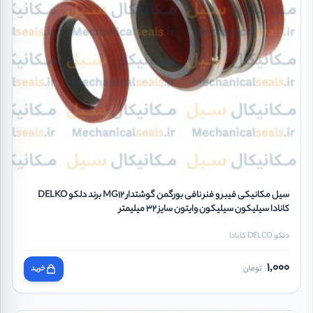
سیل مکانیکی فیبر و فنر نافی بورگمن گوشتدار MG12 برند دلکو DELKO
کانادا سیلیکون سیلیکون وایتون سایز 32 میلیمتر
دلکو DELCO کانادا
1,000
تومان
خرید