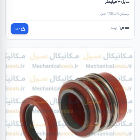
سایز 30 میلیمتر
تریسان TRISUN چین
1,000
تومان
خرید