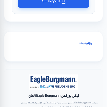
افزودن به سبد
توضیحات
ایگل بورگمن Eagle Burgmann آلمان
شرکت Eagle Burgmann یکی از پیشروترین تولیدکنندگان جهانی مکانیکال سیل،