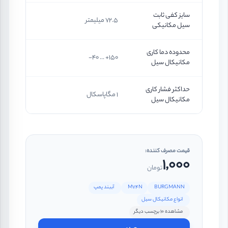
سایز کفی ثابت
72.5 میلیمتر
سیل مکانیکی
محدوده دما کاری
150+ ... 40-
مکانیکال سیل
حداکثر فشار کاری
1 مگاپاسکال
مکانیکال سیل
قیمت مصرف کننده:
1,000
تومان
BURGMANN
M74N
آببند پمپ
انواع مکانیکال سیل
مشاهده 10 برچسب دیگر