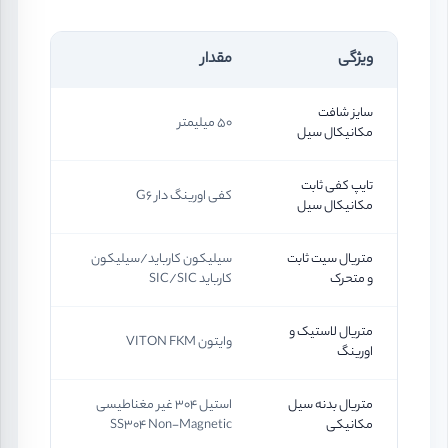
ویژگی
مقدار
سایز شافت
50 میلیمتر
مکانیکال سیل
تایپ کفی ثابت
کفی اورینگ دار G6
مکانیکال سیل
متریال سیت ثابت
سیلیکون کارباید/سیلیکون
و متحرک
کارباید SIC/SIC
متریال لاستیک و
وایتون VITON FKM
اورینگ
متریال بدنه سیل
استیل 304 غیر مغناطیسی
مکانیکی
SS304 Non-Magnetic