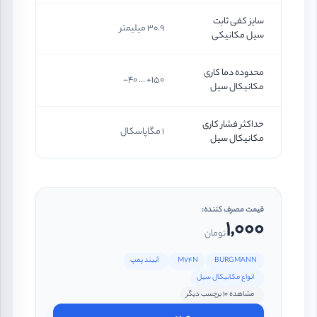
سایز کفی ثابت
30.9 میلیمتر
سیل مکانیکی
محدوده دما کاری
150+ ... 40-
مکانیکال سیل
حداکثر فشار کاری
1 مگاپاسکال
مکانیکال سیل
قیمت مصرف کننده:
1,000
تومان
BURGMANN
M74N
آببند پمپ
انواع مکانیکال سیل
مشاهده 10 برچسب دیگر