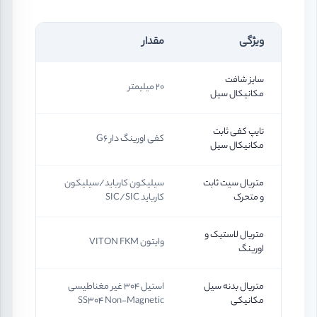
ویژگی
مقدار
سایز شافت
20 میلیمتر
مکانیکال سیل
تایپ کفی ثابت
کفی اورینگ دار G6
مکانیکال سیل
متریال سیت ثابت
سیلیکون کارباید/سیلیکون
و متحرک
کارباید SIC/SIC
متریال لاستیک و
وایتون VITON FKM
اورینگ
متریال بدنه سیل
استیل 304 غیر مغناطیسی
مکانیکی
SS304 Non-Magnetic