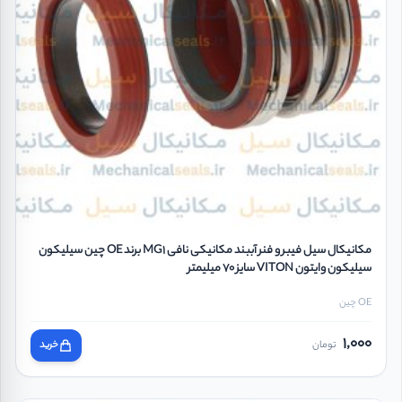
مکانیکال سیل فیبر و فنر آببند مکانیکی نافی MG1 برند OE چین سیلیکون
سیلیکون وایتون VITON سایز 70 میلیمتر
OE چین
1,000
تومان
خرید