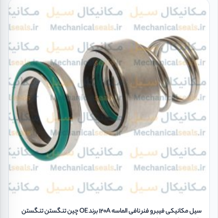
سیل مکانیکی فیبر و فنر نافی الماسه 120A برند OE چین تنگستن تنگستن