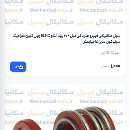
سیل مکانیکی فیبر و فنر نافی دبل 208 برند الکو ELKO چین کربن سرامیک
سیلیکون سایز 15 میلیمتر
الکو ELKO چین
1,000
تومان
خرید