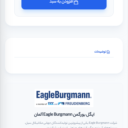
افزودن به سبد
توضیحات
ایگل بورگمن Eagle Burgmann آلمان
شرکت Eagle Burgmann یکی از پیشروترین تولیدکنندگان جهانی مکانیکال سیل،