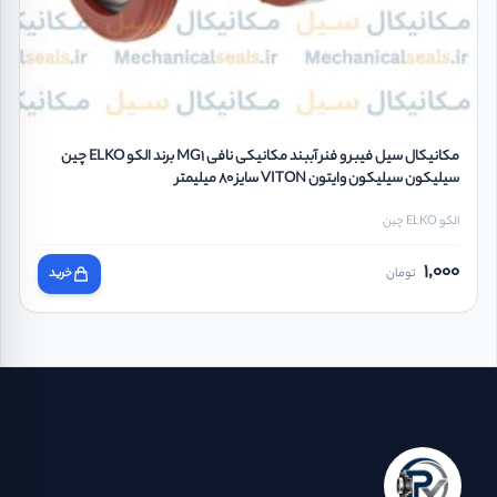
مکانیکال سیل فیبر و فنر آببند مکانیکی نافی MG1 برند الکو ELKO چین
سیلیکون سیلیکون وایتون VITON سایز 80 میلیمتر
الکو ELKO چین
1,000
تومان
خرید