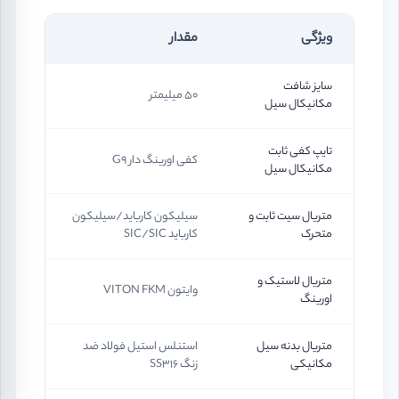
ویژگی
مقدار
سایز شافت
50 میلیمتر
مکانیکال سیل
تایپ کفی ثابت
کفی اورینگ دار G9
مکانیکال سیل
متریال سیت ثابت و
سیلیکون کارباید/سیلیکون
متحرک
کارباید SIC/SIC
متریال لاستیک و
وایتون VITON FKM
اورینگ
متریال بدنه سیل
استنلس استیل فولاد ضد
مکانیکی
زنگ SS316