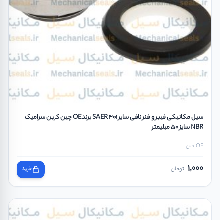
سیل مکانیکی فیبر و فنر نافی سایر SAER 301 برند OE چین کربن سرامیک
NBR سایز 50 میلیمتر
OE چین
1,000
تومان
خرید