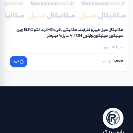
مکانیکال سیل فیبر و فنر آببند مکانیکی نافی MG1 برند الکو ELKO چین
سیلیکون سیلیکون وایتون VITON سایز 90 میلیمتر
الکو ELKO چین
1,000
تومان
خرید
پارس یدک