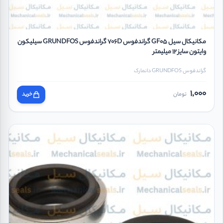
مکانیکال سیل GF05 گراندفوس 706D گراندفوس GRUNDFOS سیلیکون
وایتون سایز 12 میلیمتر
گراندفوس GRUNDFOS دانمارک
1,000
تومان
خرید