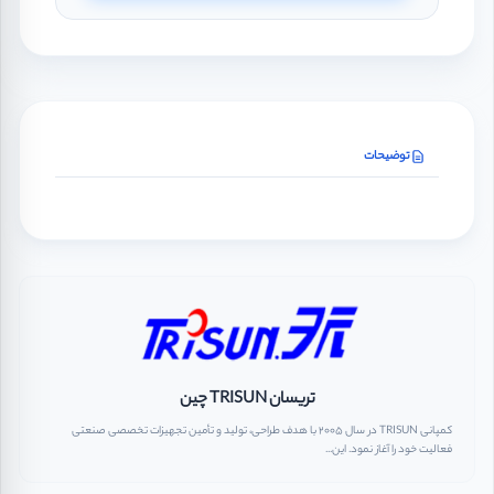
توضیحات
تریسان TRISUN چین
کمپانی TRISUN در سال 2005 با هدف طراحی، تولید و تأمین تجهیزات تخصصی صنعتی
فعالیت خود را آغاز نمود. این...