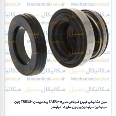
سیل مکانیکی فیبر و فنر نافی سایر SAER 301 برند تریسان TRISUN چین
سیلیکون سیلیکون وایتون سایز 25 میلیمتر