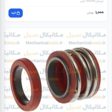
تریسان TRISUN چین
1,000
تومان
خرید