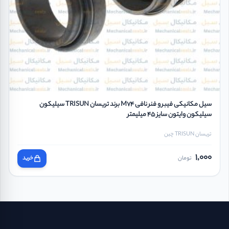
سیل مکانیکی فیبر و فنر نافی M74 برند تریسان TRISUN سیلیکون
سیلیکون وایتون سایز 45 میلیمتر
تریسان TRISUN چین
1,000
تومان
خرید