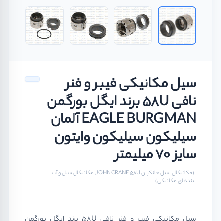
سیل مکانیکی فیبر و فنر
نافی 58U برند ایگل بورگمن
EAGLE BURGMAN آلمان
سیلیکون سیلیکون وایتون
سایز 70 میلیمتر
(مکانیکال سیل جانکرین JOHN CRANE 58U, مکانیکال سیل و آب
بندهای مکانیکی)
سیل مکانیکی فیبر و فنر نافی 58U برند ایگل بورگمن