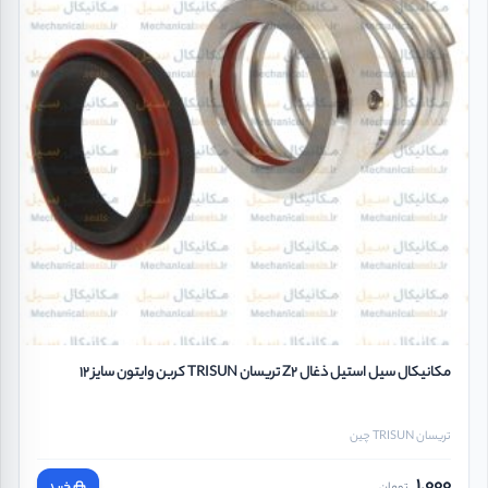
مکانیکال سیل استیل ذغال Z2 تریسان TRISUN کربن وایتون سایز 12
تریسان TRISUN چین
1,000
تومان
خرید