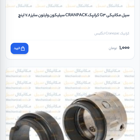
سیل مکانیکی G3 کرانپک CRANPACK سیلیکون وایتون سایز 7.8 اینچ
کرانپک Cranepac انگلیس
1,000
تومان
خرید