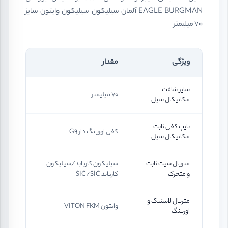
EAGLE BURGMAN آلمان سیلیکون سیلیکون وایتون سایز
70 میلیمتر
ویژگی
مقدار
سایز شافت
70 میلیمتر
مکانیکال سیل
تایپ کفی ثابت
کفی اورینگ دار G9
مکانیکال سیل
متریال سیت ثابت
سیلیکون کارباید/سیلیکون
و متحرک
کارباید SIC/SIC
متریال لاستیک و
وایتون VITON FKM
اورینگ