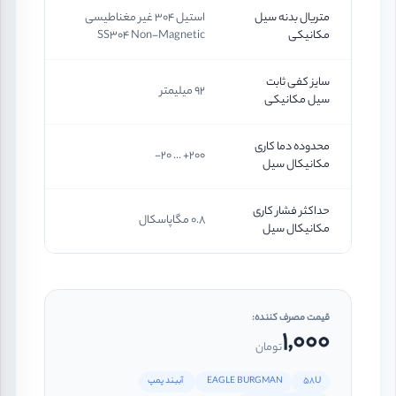
متریال بدنه سیل
استیل 304 غیر مغناطیسی
مکانیکی
SS304 Non-Magnetic
سایز کفی ثابت
92 میلیمتر
سیل مکانیکی
محدوده دما کاری
200+ ... 20-
مکانیکال سیل
حداکثر فشار کاری
0.8 مگاپاسکال
مکانیکال سیل
قیمت مصرف کننده:
1,000
تومان
58U
EAGLE BURGMAN
آببند پمپ