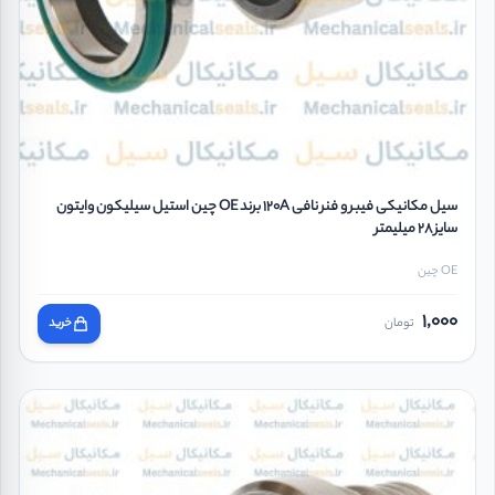
سیل مکانیکی فیبر و فنر نافی 120A برند OE چین استیل سیلیکون وایتون
سایز 28 میلیمتر
OE چین
1,000
تومان
خرید