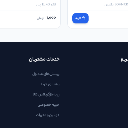
الکو ELKO چین
1,000
خرید
تومان
یع
خدمات مشتریان
پرسش‌های متداول
راهنمای خرید
رویه بازگرداندن کالا
حریم خصوصی
قوانین و مقررات