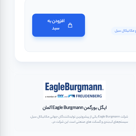
افزودن به
سبد
ع مکانیکال سیل
ایگل بورگمن Eagle Burgmann آلمان
شرکت Eagle Burgmann یکی از پیشروترین تولیدکنندگان جهانی مکانیکال سیل،
سیستم‌های آب‌بندی و گسکت ‌های صنعتی است. این شرکت در...