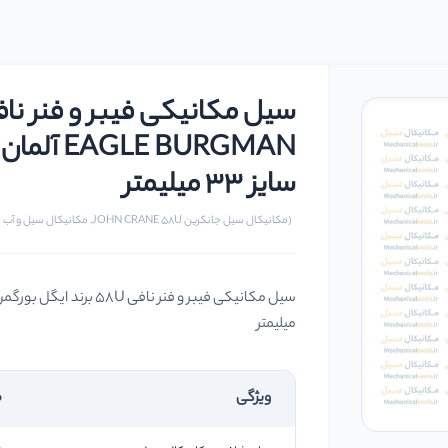
 BURGMAN
سایز 33 میلیمتر
(مکانیکال سیل جانکرین JOHN CRANE 58U, مکانیکال سیل و آب بندهای مکانیکی)
میلیمتر
ویژگی
م