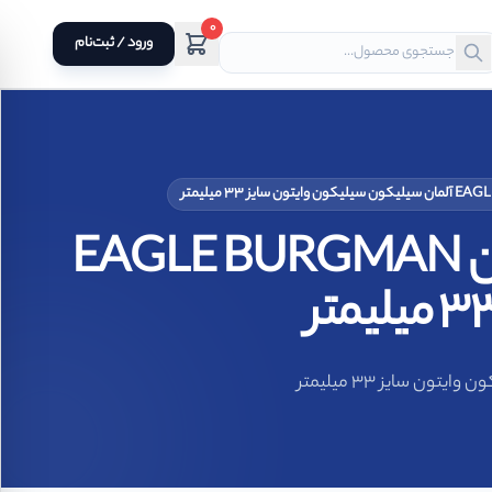
0
ورود / ثبت‌نام
سیل مکانیکی فیبر و فنر نافی 58U برند ایگل بورگمن EAGLE BURGMAN