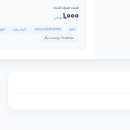
قیمت مصرف کننده:
1,000
تومان
58U
EAGLE BURGMAN
آببند پمپ
انوا
مشاهده 9 برچسب دیگر