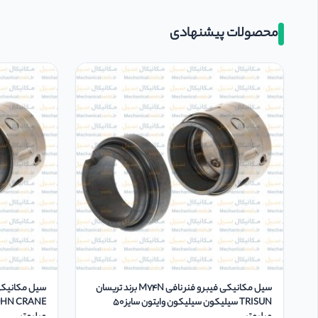
محصولات پیشنهادی
سیل مکانیکی فیبر و فنر نافی M74N برند تریسان
TRISUN سیلیکون سیلیکون وایتون سایز 50
میلیمتر
میلیمتر