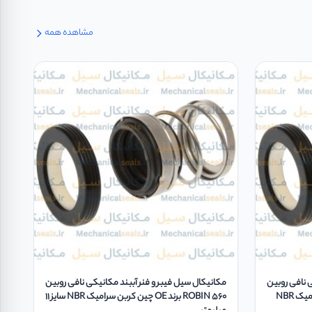
مشاهده همه
ی نافی روبین
مکانیکال سیل فیبر و فنر آببند مکانیکی نافی روبین
ROBIN 560 الکو ELKO چین کربن سرامیک NBR
ROBIN 560 برند OE چین کربن سرامیک NBR سایز 11
میلیمتر