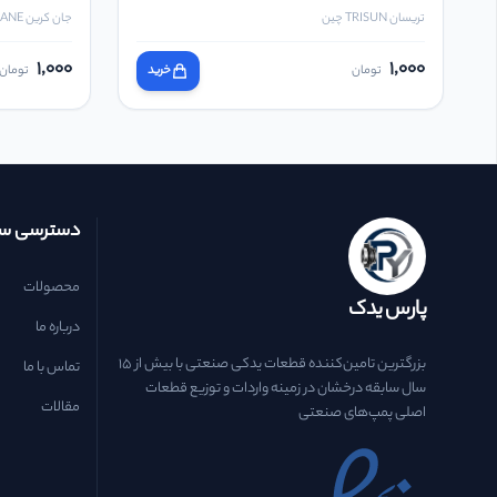
تریسان TRISUN چین
جان کرین JOHN CRANE انگلیس
1,000
1,000
تومان
خرید
تومان
دسترسی سر
محصولات
پارس یدک
درباره ما
بزرگترین تامین‌کننده قطعات یدکی صنعتی با بیش از ۱۵
تماس با ما
سال سابقه درخشان در زمینه واردات و توزیع قطعات
مقالات
اصلی پمپ‌های صنعتی