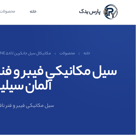
پارس یدک
محصولات
خانه
خانه
محصولات
مکانیکال سیل جانکرین JOHN CRANE 58U
آلمان سیلیکون
سیل مکانیکی فیبر و فنر نافی 58U برند ایگل بورگمن EAGLE BURGMAN آلمان سیلیکون سیلیکون وایتون سایز 