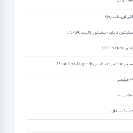
 میلیمتر
فی اورینگ دار G9
یلیکون کارباید/سیلیکون کارباید SIC/SIC
ایتون VITON FKM
یل 304 غیر مغناطیسی SS304 Non-Magnetic
 میلیمتر
200+ ... 2
0 مگاپاسکال