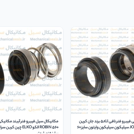
سیل مکانیکی فیبر و فنر نافی 58U برند جان کرین
مکانیکال سیل فیبر و فنر آببند مکانیک
JOHN CRANE سیلیکون سیلیکون وایتون سایز 60
سایز 18 میلیمتر