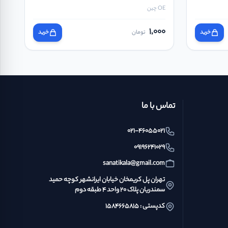
OE چین
1,000
خرید
تومان
خرید
تماس با ما
021-46055021
09196241029
sanatikala@gmail.com
تهران پل کریمخان خیابان ایرانشهر کوچه حمید
سمندریان پلاک ۲۰ واحد ۴ طبقه دوم
کدپستی : ۱۵۸۴۶۶۵۸۱۵