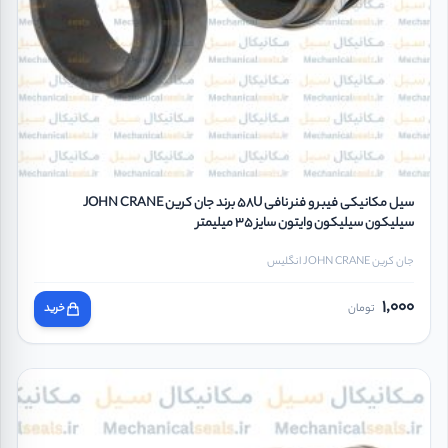
سیل مکانیکی فیبر و فنر نافی 58U برند جان کرین JOHN CRANE
سیلیکون سیلیکون وایتون سایز 35 میلیمتر
جان کرین JOHN CRANE انگلیس
1,000
تومان
خرید