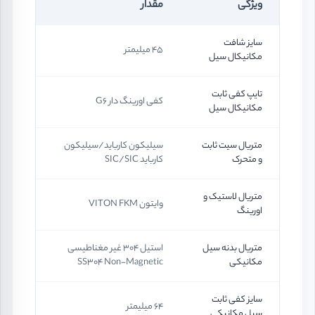
ویژگی
مقدار
سایز شافت
45 میلیمتر
مکانیکال سیل
تایپ کفی ثابت
کفی اورینگ دار G6
مکانیکال سیل
متریال سیت ثابت
سیلیکون کارباید/سیلیکون
و متحرک
کارباید SIC/SIC
متریال لاستیک و
وایتون VITON FKM
اورینگ
متریال بدنه سیل
استیل 304 غیر مغناطیسی
مکانیکی
SS304 Non-Magnetic
سایز کفی ثابت
64 میلیمتر
سیل مکانیکی