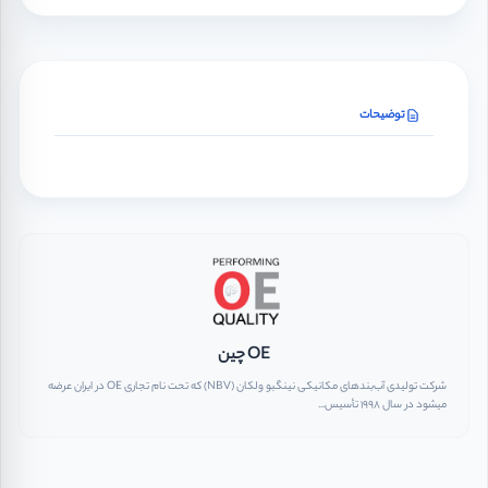
توضیحات
OE چین
شرکت تولیدی آب‌بندهای مکانیکی نینگبو ولکان (NBV) که تحت نام تجاری OE در ایران عرضه
میشود در سال ۱۹۹۸ تأسیس...