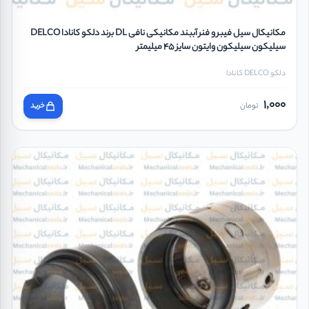
مکانیکال سیل فیبر و فنر آببند مکانیکی نافی DL برند دلکو کانادا DELCO
سیلیکون سیلیکون وایتون سایز 45 میلیمتر
دلکو DELCO کانادا
1,000
تومان
خرید