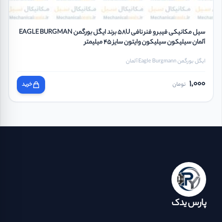
سیل مکانیکی فیبر و فنر نافی 58U برند ایگل بورگمن EAGLE BURGMAN
آلمان سیلیکون سیلیکون وایتون سایز 45 میلیمتر
ایگل بورگمن Eagle Burgmann آلمان
1,000
تومان
خرید
پارس یدک