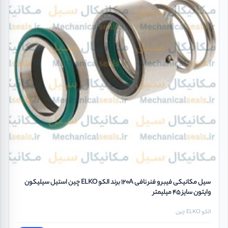
سیل مکانیکی فیبر و فنر نافی 120A برند الکو ELKO چین استیل سیلیکون
وایتون سایز 45 میلیمتر
الکو ELKO چین