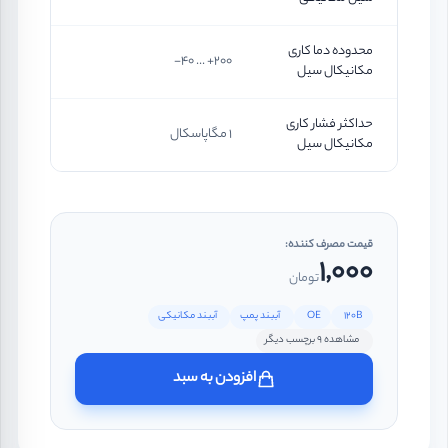
محدوده دما کاری
200+ ... 40-
مکانیکال سیل
حداکثر فشار کاری
1 مگاپاسکال
مکانیکال سیل
قیمت مصرف کننده:
1,000
تومان
120B
OE
آببند پمپ
آببند مکانیکی
مشاهده 9 برچسب دیگر
افزودن به سبد