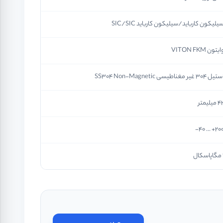
یلیکون کارباید/سیلیکون کارباید SIC/SIC
ایتون VITON FKM
یل 304 غیر مغناطیسی SS304 Non-Magnetic
 میلیمتر
200+ ... 4
سکال