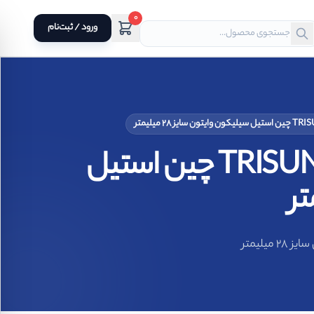
0
ورود / ثبت‌نام
سیل مکانیکی فیبر و فنر نافی 120B برند تریسان TRISUN چین استیل