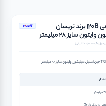
سیل مکانیکی فیبر و فنر نافی 120B برند تریسان
قدار
 میلیمتر
فی اورینگ دار G6