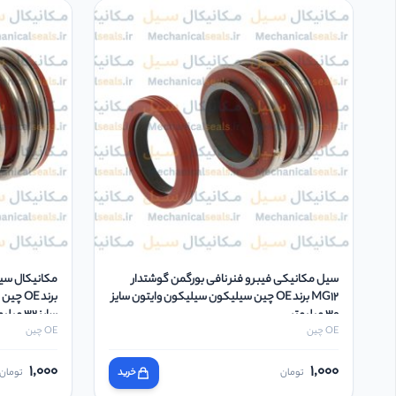
سیل مکانیکی فیبر و فنر نافی بورگمن گوشتدار
MG12 برند OE چین سیلیکون سیلیکون وایتون سایز
30 میلیمتر
سایز 32 میلیمتر
OE چین
OE چین
1,000
1,000
تومان
خرید
تومان