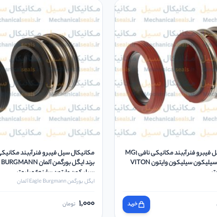
مکانیکال سیل فیبر و فنر آببند مکانیکی نافی MG1
برند OE چین سیلیکون سیلیکون وایتون VITON
بر
سیلیکون وایتون سایز 60 میلیمتر
ایگل بورگمن Eagle Burgmann آلمان
1,000
خرید
تومان