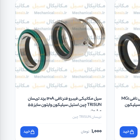
مکانیکال سیل فیبر و فنر آببند مکانیکی نافی MG1
سیل مکانیکی فیبر و فنر نافی 120A برند تریسان
ند ایگل بورگمن آلمان BURGMANN سیلیکون
TRISUN چین استیل سیلیکون وایتون سایز 55
میلیمتر
تریسان TRISUN چین
1,000
خرید
تومان
خرید