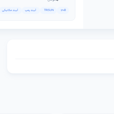
120B
TRISUN
آببند پمپ
آببند مکانیکی