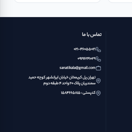
تماس با ما
021-46055021
09196241029
sanatikala@gmail.com
تهران پل کریمخان خیابان ایرانشهر کوچه حمید
سمندریان پلاک ۲۰ واحد ۴ طبقه دوم
کدپستی : ۱۵۸۴۶۶۵۸۱۵