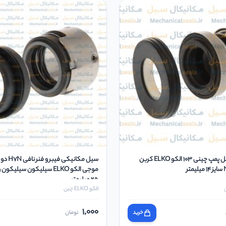
مکانیکال سیل پمپ چینی 103 الکو ELKO کربن
سیل مکانیکی فی
موجی الکو ELKO سیلیکون سیلیک
25 میلیمتر
الکو ELKO چین
1,000
خرید
تومان