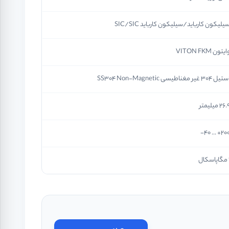
یلیکون کارباید/سیلیکون کارباید SIC/SIC
ایتون VITON FKM
یل 304 غیر مغناطیسی SS304 Non-Magnetic
26 میلیمتر
200+ ... 4
سکال