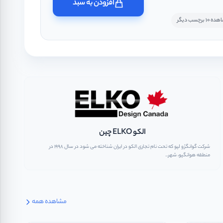
افزودن به سبد
10 برچسب دیگر
الکو ELKO چین
شرکت گوانگژو لپو که تحت نام تجاری الکو در ایران شناخته می شود در سال ۱۹۹۸ در
منطقه هوانگپو، شهر...
مشاهده همه