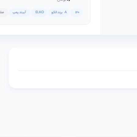
120
A برند الکو
ELKO
آببند پمپ
مشاهده 