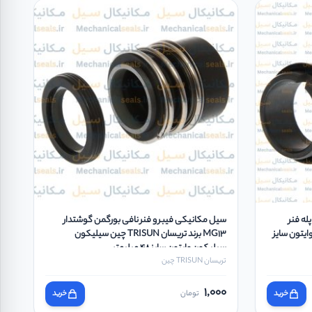
بر و فنر نافی H7N دو پله فنر
سیل مکانیکی فیبر و فنر نافی بورگمن گوشتدار
ون وایتون سایز
MG13 برند تریسان TRISUN چین سیلیکون
سیلیکون وایتون سایز 48 میلیمتر
تریسان TRISUN چین
1,000
خرید
تومان
خرید