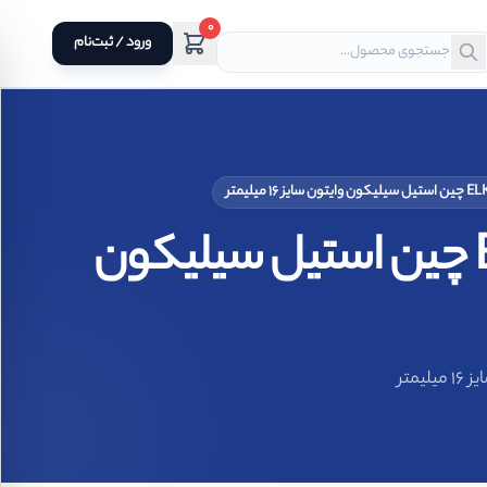
0
ورود / ثبت‌نام
سیل مکانیکی فیبر و فنر نافی 120A برند الکو ELKO چین استیل سیلیکون