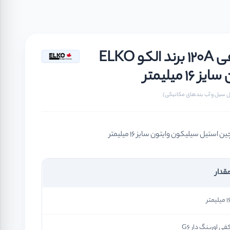
سیل مکانیکی فیبر و فنر نافی 120A برند الکو ELKO
میلیمتر
قدار
میلیمتر
فی اورینگ دار G6