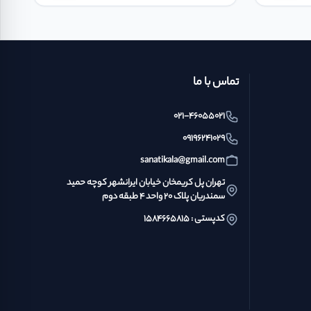
تماس با ما
021-46055021
09196241029
sanatikala@gmail.com
تهران پل کریمخان خیابان ایرانشهر کوچه حمید
سمندریان پلاک ۲۰ واحد ۴ طبقه دوم
کدپستی : ۱۵۸۴۶۶۵۸۱۵