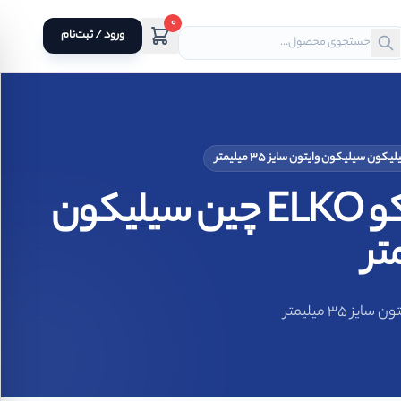
0
ورود / ثبت‌نام
سیل مکانیکی فیبر و فنر نافی سایر SAER 301 برند الکو ELKO چین سیلیکون