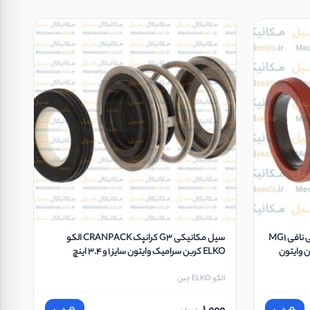
مکانیکال سیل فیبر و فنر آببند مکانیکی نافی MG1
سیل مکانیکی G3 کرانپک CRANPACK الکو
یکون وایتون
ELKO کربن سرامیک وایتون سایز 1 و 3.4 اینچ
الکو ELKO چین