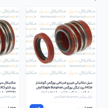
سیل مکانیکی فیبر و فنر نافی بورگمن گوشتدار
MG12 برند ایگل بورگمن Eagle Burgman آلمان
سیلیکون سیلیکون وایتون سایز 50 میلیمتر
VITON سایز 42 میلیمتر
ایگل بورگمن Eagle Burgmann آلمان
الکو ELKO چین