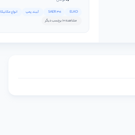
ELKO
SAER 301
آببند پمپ
انواع مکانیک
مشاهده 10 برچسب دیگر