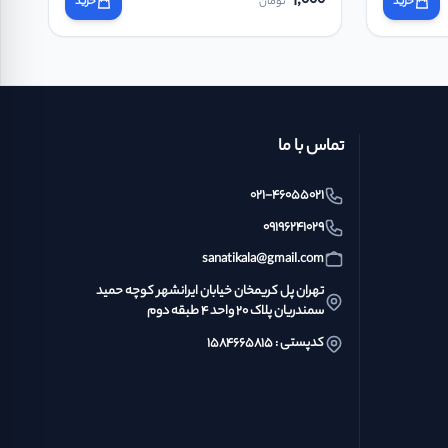
1,000
خرید
تومان
خرید
تماس با ما
021-46055021
09196241029
sanatikala@gmail.com
تهران پل کریمخان خیابان ایرانشهر کوچه حمید
سمندریان پلاک ۲۰ واحد ۴ طبقه دوم
کدپستی : ۱۵۸۴۶۶۵۸۱۵