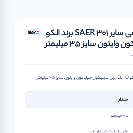
سیل مکانیکی فیبر و فنر نافی سایر SAER 301 برند الکو
مقدار
35 میلیمتر
کفی لاستیک کاپ دار G60