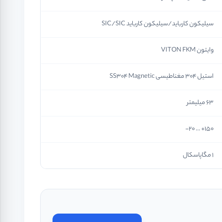
سیلیکون کارباید/سیلیکون کارباید SIC/SIC
وایتون VITON FKM
استیل 304 مغناطیسی SS304 Magnetic
63 میلیمتر
150+ ... 20-
1 مگاپاسکال