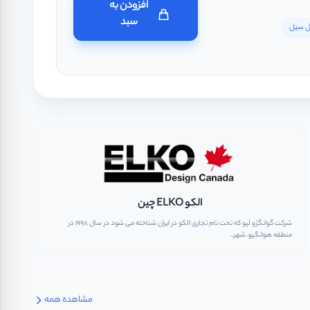
افزودن به
سبد
ال سیل
الکو ELKO چین
شرکت گوانگژو لپو که تحت نام تجاری الکو در ایران شناخته می شود در سال ۱۹۹۸ در
منطقه هوانگپو، شهر...
مشاهده همه