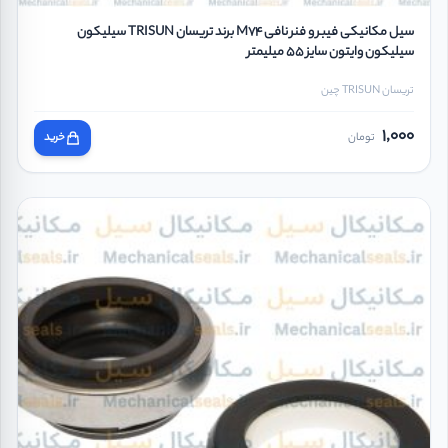
سیل مکانیکی فیبر و فنر نافی M74 برند تریسان TRISUN سیلیکون
سیلیکون وایتون سایز 55 میلیمتر
تریسان TRISUN چین
1,000
تومان
خرید