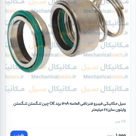
سیل مکانیکی فیبر و فنر نافی الماسه 120A برند OE چین تنگستن تنگستن
وایتون سایز 28 میلیمتر
OE چین
1,000
تومان
خرید