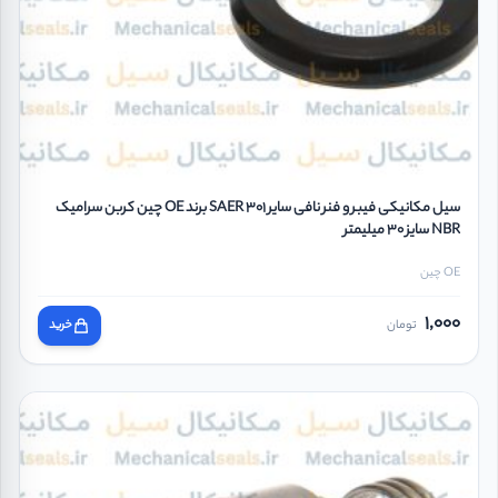
سیل مکانیکی فیبر و فنر نافی سایر SAER 301 برند OE چین کربن سرامیک
NBR سایز 30 میلیمتر
OE چین
1,000
تومان
خرید