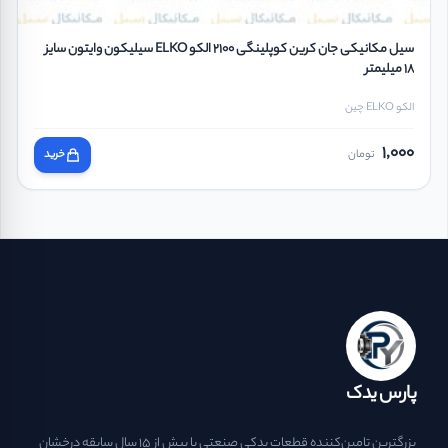
سیل مکانیکی جان کرین کوپلینگی 2100 الکو ELKO سیلیکون وایتون سایز
18 میلیمتر
الکو ELKO چین
1,000
تومان
خرید
پارس یدک
بزرگترین تامین‌کننده قطعات یدکی صنعتی با بیش از ۱۵ سال سابقه درخشان