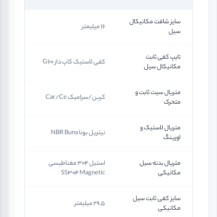
سایز شافت مکانیکال
16 میلیمتر
سیل
تایپ کفی ثابت
کفی لاستیک کاپ دار G60
مکانیکال سیل
متریال سیت ثابت و
کربن/سرامیک Car/Ce
متحرک
متریال لاستیک و
نیتریل بونا NBR Buna
اورینگ
متریال بدنه سیل
استیل 304 مغناطیسی
مکانیکی
SS304 Magnetic
سایز کفی ثابت سیل
29.5 میلیمتر
مکانیکی