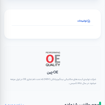
توضیحات
OE چین
شرکت تولیدی آب‌بندهای مکانیکی نینگبو ولکان (NBV) که تحت نام تجاری OE در ایران عرضه
میشود در سال ۱۹۹۸ تأسیس...