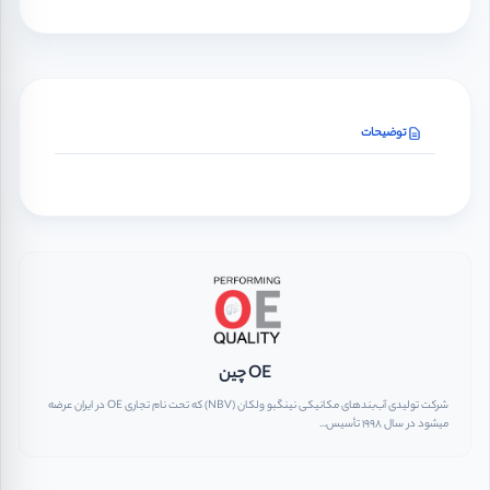
توضیحات
OE چین
شرکت تولیدی آب‌بندهای مکانیکی نینگبو ولکان (NBV) که تحت نام تجاری OE در ایران عرضه
میشود در سال ۱۹۹۸ تأسیس...