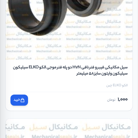
سیل مکانیکی فیبر و فنر نافی H7N دو پله فنر موجی الکو ELKO سیلیکون
سیلیکون وایتون سایز 58 میلیمتر
الکو ELKO چین
1,000
تومان
خرید