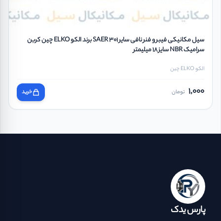
سیل مکانیکی فیبر و فنر نافی سایر SAER 301 برند الکو ELKO چین کربن
سرامیک NBR سایز 18 میلیمتر
الکو ELKO چین
1,000
تومان
خرید
پارس یدک