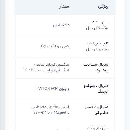
ویژگی
مقدار
سایز شافت
43 میلیمتر
مکانیکال سیل
تایپ کفی ثابت
کفی اورینگ دار G6
مکانیکال سیل
متریال سیت ثابت
تنگستن کارباید الماسه/
و متحرک
تنگستن کارباید الماسه TC/TC
متریال لاستیک و
وایتون VITON FKM
اورینگ
متریال بدنه سیل
استیل 304 غیر مغناطیسی
مکانیکی
SS304 Non-Magnetic
سایز کفی ثابت