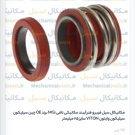
مکانیکال سیل فیبر و فنر آببند مکانیکی نافی MG1 برند OE چین سیلیکون
سیلیکون وایتون VITON سایز 25 میلیمتر
OE چین