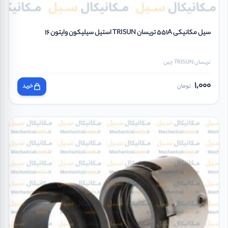
سیل مکانیکی 551A تریسان TRISUN استیل سیلیکون وایتون 16
تریسان TRISUN چین
1,000
تومان
خرید