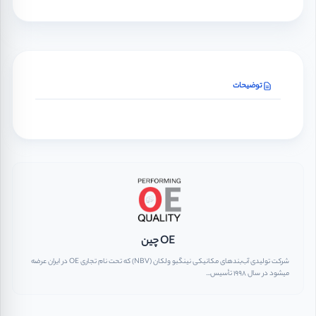
توضیحات
OE چین
شرکت تولیدی آب‌بندهای مکانیکی نینگبو ولکان (NBV) که تحت نام تجاری OE در ایران عرضه
میشود در سال ۱۹۹۸ تأسیس...