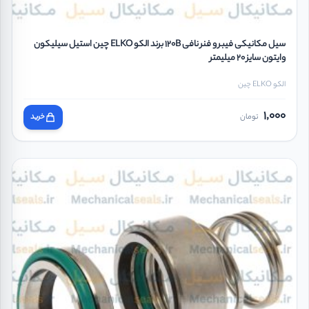
سیل مکانیکی فیبر و فنر نافی 120B برند الکو ELKO چین استیل سیلیکون
وایتون سایز 20 میلیمتر
الکو ELKO چین
1,000
تومان
خرید