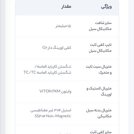
ویژگی
مقدار
سایز شافت
15 میلیمتر
مکانیکال سیل
تایپ کفی ثابت
کفی اورینگ دار G6
مکانیکال سیل
متریال سیت ثابت
تنگستن کارباید الماسه/
و متحرک
تنگستن کارباید الماسه TC/TC
متریال لاستیک و
وایتون VITON FKM
اورینگ
متریال بدنه سیل
استیل 304 غیر مغناطیسی
مکانیکی
SS304 Non-Magnetic
سایز کفی ثابت