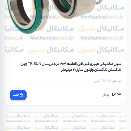
سیل مکانیکی فیبر و فنر نافی الماسه 120A برند تریسان TRISUN چین
تنگستن تنگستن وایتون سایز 20 میلیمتر
تریسان TRISUN چین
1,000
تومان
خرید