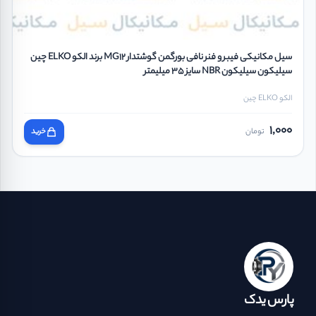
سیل مکانیکی فیبر و فنر نافی بورگمن گوشتدار MG12 برند الکو ELKO چین
سیلیکون سیلیکون NBR سایز 35 میلیمتر
الکو ELKO چین
1,000
تومان
خرید
پارس یدک