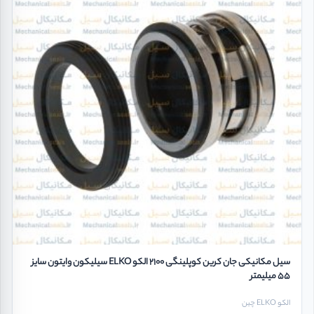
سیل مکانیکی جان کرین کوپلینگی 2100 الکو ELKO سیلیکون وایتون سایز
55 میلیمتر
الکو ELKO چین