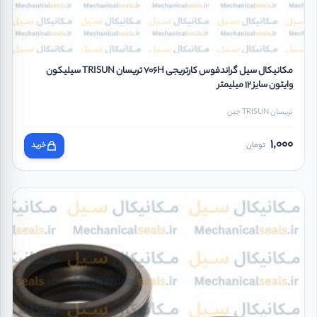
مکانیکال سیل گراندفوس کارتریجی 706H تریسان TRISUN سیلیکون
وایتون سایز 12 میلیمتر
تریسان TRISUN چین
1,000
تومان
خرید