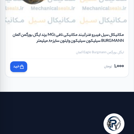
مکانیکال سیل فیبر و فنر آببند مکانیکی نافی MG1 برند ایگل بورگمن آلمان
BURGMANN سیلیکون سیلیکون وایتون سایز 80 میلیمتر
ایگل بورگمن Eagle Burgmann آلمان
1,000
تومان
خرید