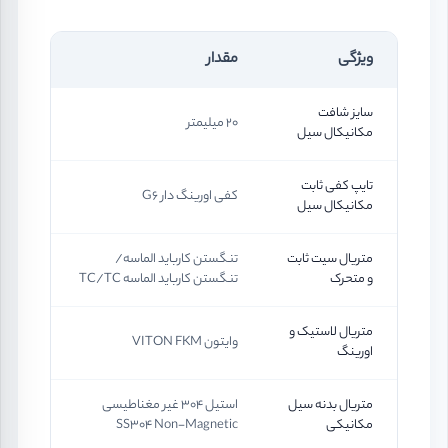
ویژگی
مقدار
سایز شافت
20 میلیمتر
مکانیکال سیل
تایپ کفی ثابت
کفی اورینگ دار G6
مکانیکال سیل
متریال سیت ثابت
تنگستن کارباید الماسه/
و متحرک
تنگستن کارباید الماسه TC/TC
متریال لاستیک و
وایتون VITON FKM
اورینگ
متریال بدنه سیل
استیل 304 غیر مغناطیسی
مکانیکی
SS304 Non-Magnetic