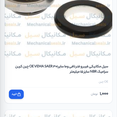
سیل مکانیکی فیبر و فنر نافی وما سایر OE VEMA SAER 301 چین کربن
سرامیک NBR سایز 15 میلیمتر
OE چین
1,000
تومان
خرید