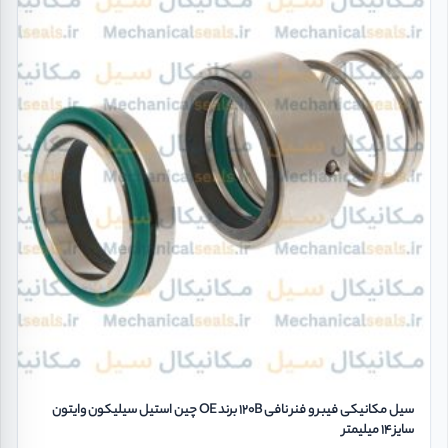
سیل مکانیکی فیبر و فنر نافی 120B برند OE چین استیل سیلیکون وایتون
سایز 14 میلیمتر