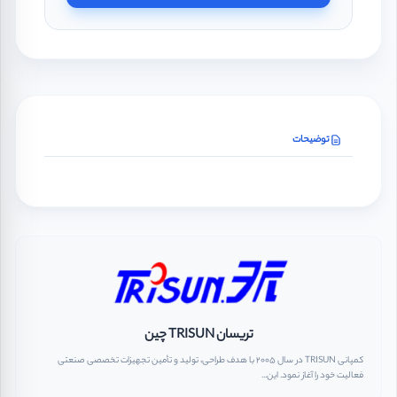
توضیحات
تریسان TRISUN چین
کمپانی TRISUN در سال 2005 با هدف طراحی، تولید و تأمین تجهیزات تخصصی صنعتی
فعالیت خود را آغاز نمود. این...