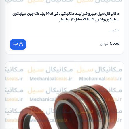
مکانیکال سیل فیبر و فنر آببند مکانیکی نافی MG1 برند OE چین سیلیکون
سیلیکون وایتون VITON سایز 32 میلیمتر
OE چین
1,000
تومان
خرید