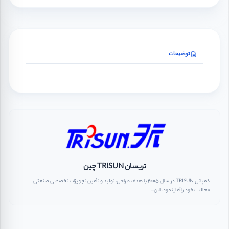
توضیحات
تریسان TRISUN چین
کمپانی TRISUN در سال 2005 با هدف طراحی، تولید و تأمین تجهیزات تخصصی صنعتی
فعالیت خود را آغاز نمود. این...