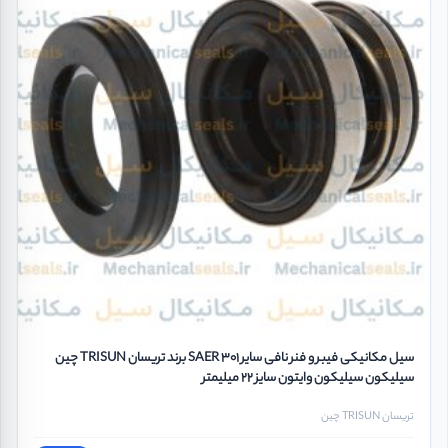
سیل مکانیکی فیبر و فنر نافی سایر SAER 301 برند تریسان TRISUN چین
سیلیکون سیلیکون وایتون سایز 22 میلیمتر
تریسان TRISUN چین