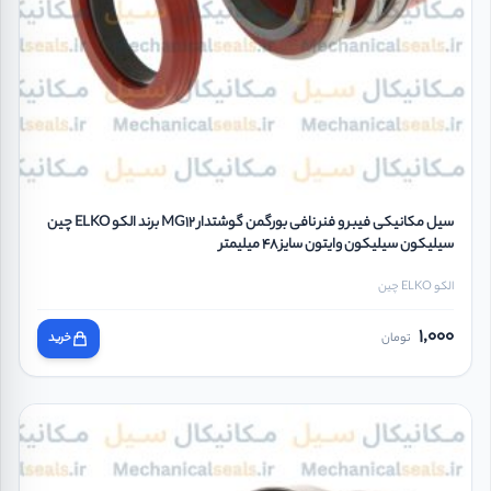
سیل مکانیکی فیبر و فنر نافی بورگمن گوشتدار MG12 برند الکو ELKO چین
سیلیکون سیلیکون وایتون سایز 48 میلیمتر
الکو ELKO چین
1,000
تومان
خرید