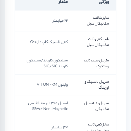
ویژگی
مقدار
سایز شافت
22 میلیمتر
مکانیکال سیل
تایپ کفی ثابت
کفی لاستیک کاپ دار G60
مکانیکال سیل
متریال سیت ثابت
سیلیکون کارباید/سیلیکون
و متحرک
کارباید SIC/SIC
متریال لاستیک و
وایتون VITON FKM
اورینگ
متریال بدنه سیل
استیل 304 غیر مغناطیسی
مکانیکی
SS304 Non-Magnetic
سایز کفی ثابت
37 میلیمتر
سیل مکانیکی