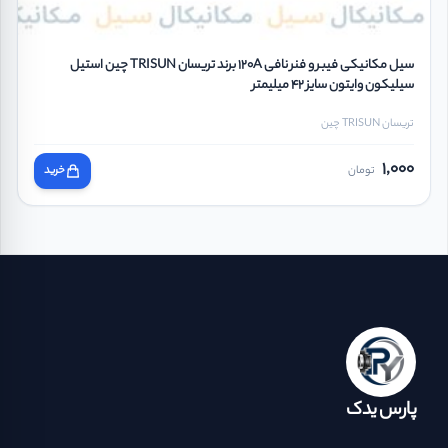
سیل مکانیکی فیبر و فنر نافی 120A برند تریسان TRISUN چین استیل
سیلیکون وایتون سایز 42 میلیمتر
تریسان TRISUN چین
1,000
تومان
خرید
پارس یدک