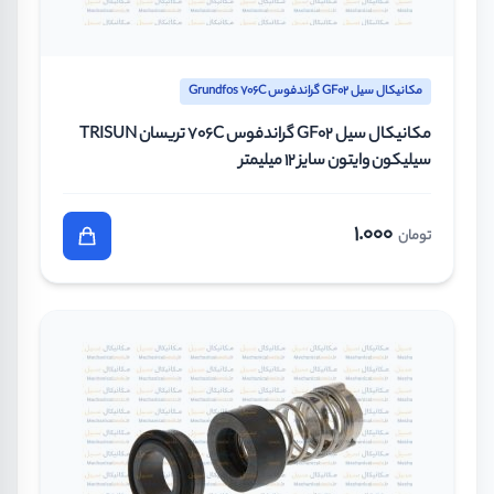
مکانیکال سیل GF02 گراندفوس Grundfos 706C
مکانیکال سیل GF02 گراندفوس 706C تریسان TRISUN
سیلیکون وایتون سایز 12 میلیمتر
1.000
تومان