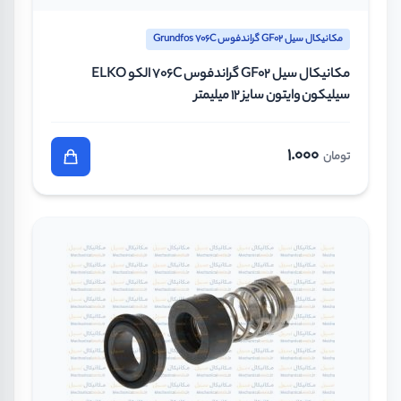
مکانیکال سیل GF02 گراندفوس Grundfos 706C
مکانیکال سیل GF02 گراندفوس 706C الکو ELKO
سیلیکون وایتون سایز 12 میلیمتر
1.000
تومان