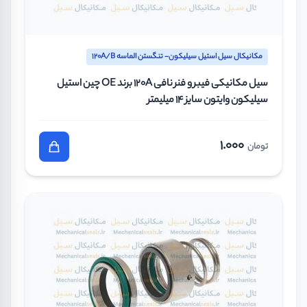
مکانیکال سیل استیل سیلیکون- تنگستن الماسه 120A/B
سیل مکانیکی فیبر و فنر نافی 120A برند OE چین استیل
سیلیکون وایتون سایز 14 میلیمتر
1.000
تومان