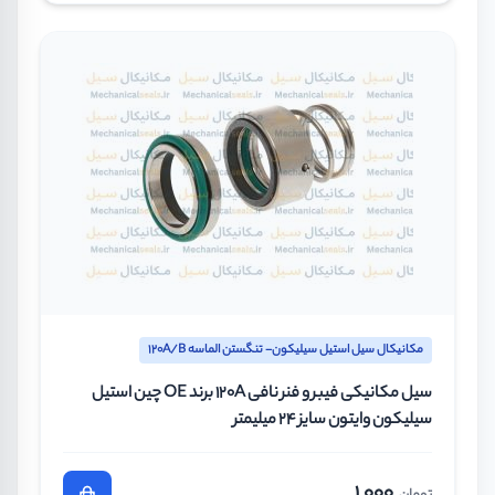
مکانیکال سیل استیل سیلیکون- تنگستن الماسه 120A/B
سیل مکانیکی فیبر و فنر نافی 120A برند OE چین استیل
سیلیکون وایتون سایز 24 میلیمتر
1.000