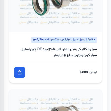
مکانیکال سیل استیل سیلیکون- تنگستن الماسه 120A/B
سیل مکانیکی فیبر و فنر نافی 120A برند OE چین استیل
سیلیکون وایتون سایز 16 میلیمتر
1.000
تومان