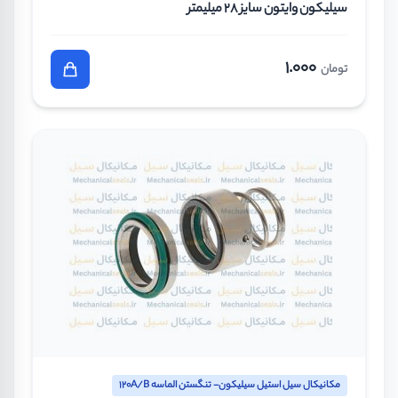
سیلیکون وایتون سایز 28 میلیمتر
1.000
تومان
مکانیکال سیل استیل سیلیکون- تنگستن الماسه 120A/B