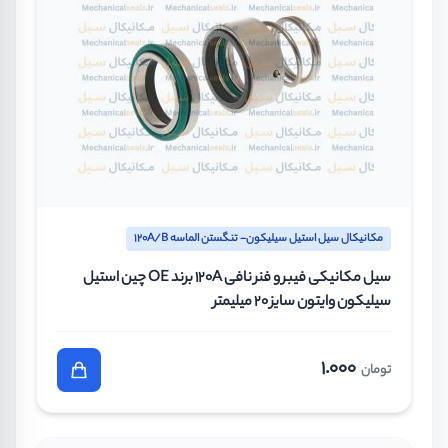
مکانیکال سیل استیل سیلیکون- تنگستن الماسه 120A/B
سیل مکانیکی فیبر و فنر نافی 120A برند OE چین استیل
سیلیکون وایتون سایز 20 میلیمتر
1.000
تومان