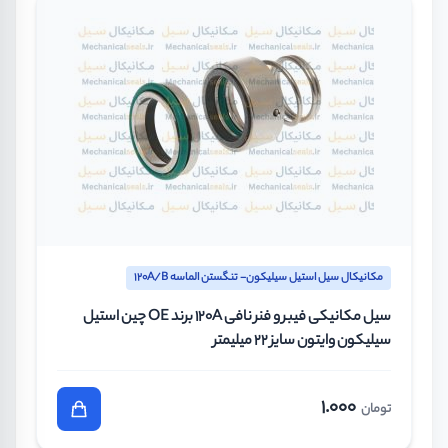
مکانیکال سیل استیل سیلیکون- تنگستن الماسه 120A/B
سیل مکانیکی فیبر و فنر نافی 120A برند OE چین استیل
سیلیکون وایتون سایز 22 میلیمتر
1.000
تومان