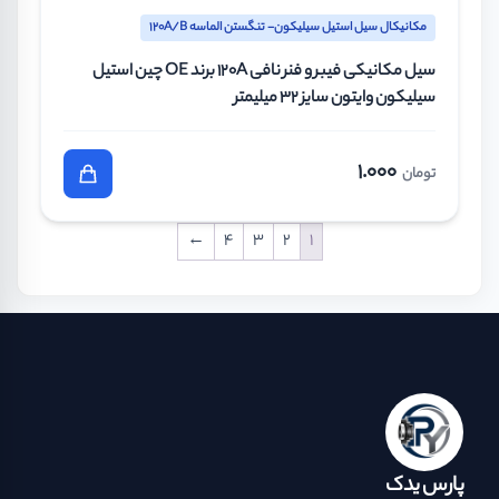
مکانیکال سیل استیل سیلیکون- تنگستن الماسه 120A/B
سیل مکانیکی فیبر و فنر نافی 120A برند OE چین استیل
سیلیکون وایتون سایز 32 میلیمتر
1.000
تومان
←
4
3
2
1
پارس یدک