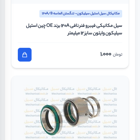
مکانیکال سیل استیل سیلیکون- تنگستن الماسه 120A/B
سیل مکانیکی فیبر و فنر نافی 120A برند OE چین استیل
سیلیکون وایتون سایز 12 میلیمتر
1.000
تومان