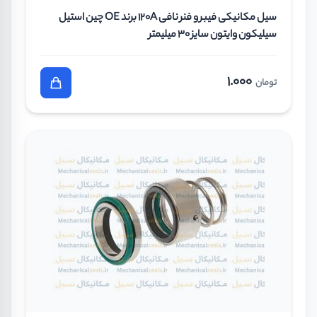
سیل مکانیکی فیبر و فنر نافی 120A برند OE چین استیل
سیلیکون وایتون سایز 30 میلیمتر
1.000
تومان