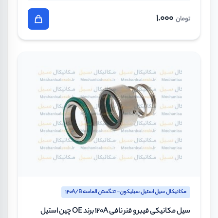
1.000
تومان
مکانیکال سیل استیل سیلیکون- تنگستن الماسه 120A/B
سیل مکانیکی فیبر و فنر نافی 120A برند OE چین استیل