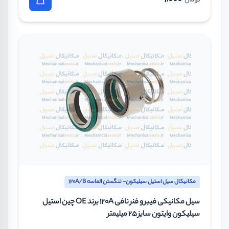
تومان
مکانیکال سیل استیل سیلیکون- تنگستن الماسه 120A/B
سیل مکانیکی فیبر و فنر نافی 120A برند OE چین استیل
سیلیکون وایتون سایز 25 میلیمتر