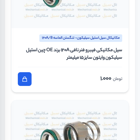
مکانیکال سیل استیل سیلیکون- تنگستن الماسه 120A/B
سیل مکانیکی فیبر و فنر نافی 120A برند OE چین استیل
سیلیکون وایتون سایز 15 میلیمتر
1.000
تومان