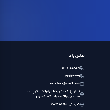
تماس با ما
021-46055021
09196241029
sanatikala@gmail.com
تهران پل کریمخان خیابان ایرانشهر کوچه حمید
سمندریان پلاک ۲۰ واحد ۴ طبقه دوم
کدپستی : ۱۵۸۴۶۶۵۸۱۵