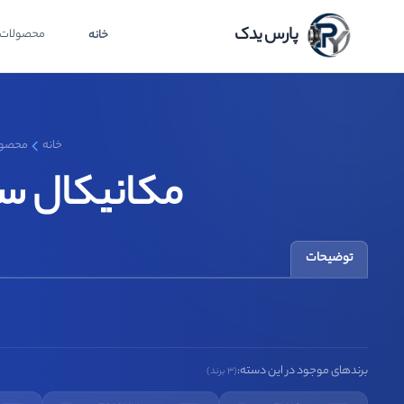
پارس یدک
محصولات
خانه
خانه
محصول
مکانیکال سیل GF04 گراندفوس 706F
توضیحات
برندهای موجود در این دسته:
(3 برند)