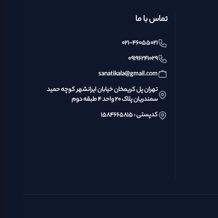
تماس با ما
021-46055021
09196241029
sanatikala@gmail.com
تهران پل کریمخان خیابان ایرانشهر کوچه حمید
سمندریان پلاک ۲۰ واحد ۴ طبقه دوم
کدپستی : ۱۵۸۴۶۶۵۸۱۵