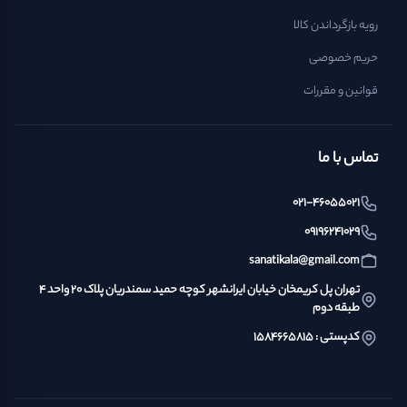
رویه بازگرداندن کالا
حریم خصوصی
قوانین و مقررات
تماس با ما
021-46055021
09196241029
sanatikala@gmail.com
تهران پل کریمخان خیابان ایرانشهر کوچه حمید سمندریان پلاک ۲۰ واحد ۴
طبقه دوم
کدپستی : ۱۵۸۴۶۶۵۸۱۵